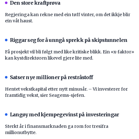
Den store kraftprøva
Regjeringa kan rekne med ein tøff vinter, om det ikkje blir
ein våt haust.
Riggar seg for å unngå sprekk på skipstunnelen
Få prosjekt vil bli følgt med like kritiske blikk. Ein «x-faktor»
kan kystdirektøren likevel gjere lite med.
Satser nye millioner på restråstoff
Hentet vekstkapital etter nytt minusår. – Vi investerer for
framtidig vekst, sier Seagems-sjefen.
Langøy med kjempegevinst på investeringar
Sterkt år i finansmarknaden ga rom for tresifra
millionutbytte.