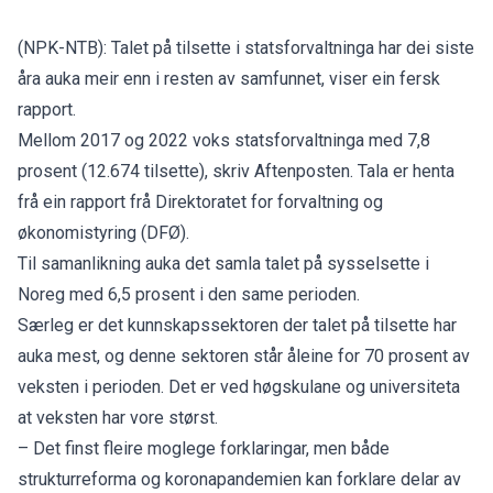
(NPK-NTB): Talet på tilsette i statsforvaltninga har dei siste
åra auka meir enn i resten av samfunnet, viser ein fersk
rapport.
Mellom 2017 og 2022 voks statsforvaltninga med 7,8
prosent (12.674 tilsette),
skriv Aftenposten
. Tala er henta
frå ein rapport frå Direktoratet for forvaltning og
økonomistyring (DFØ).
Til samanlikning auka det samla talet på sysselsette i
Noreg med 6,5 prosent i den same perioden.
Særleg er det kunnskapssektoren der talet på tilsette har
auka mest, og denne sektoren står åleine for 70 prosent av
veksten i perioden. Det er ved høgskulane og universiteta
at veksten har vore størst.
– Det finst fleire moglege forklaringar, men både
strukturreforma og koronapandemien kan forklare delar av