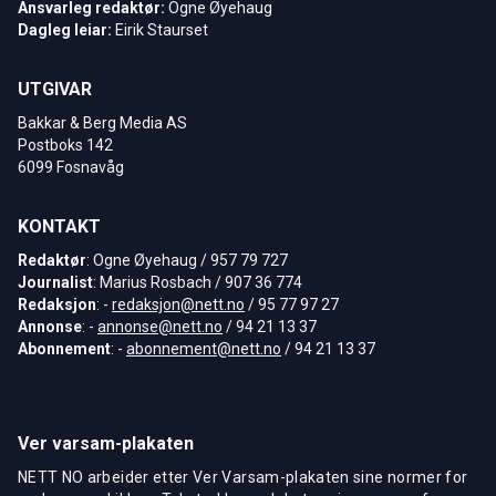
Ansvarleg redaktør:
Ogne Øyehaug
Dagleg leiar:
Eirik Staurset
UTGIVAR
Bakkar & Berg Media AS
Postboks 142
6099 Fosnavåg
KONTAKT
Redaktør
: Ogne Øyehaug / 957 79 727
Journalist
: Marius Rosbach / 907 36 774
Redaksjon
: -
redaksjon@nett.no
/ 95 77 97 27
Annonse
: -
annonse@nett.no
/ 94 21 13 37
Abonnement
: -
abonnement@nett.no
/ 94 21 13 37
Ver varsam-plakaten
NETT NO arbeider etter Ver Varsam-plakaten sine normer for