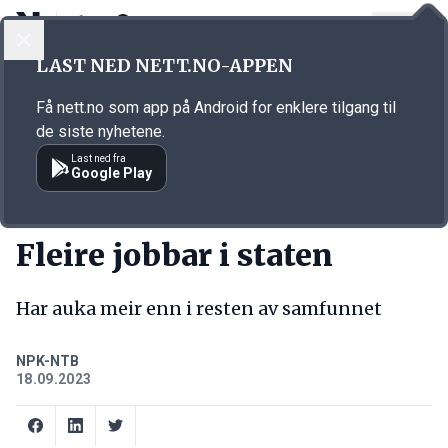
LOGG INN
MENY
Annonsørinnhold
LAST NED NETT.NO-APPEN
Link for annonse
Få nett.no som app på Android for enklere tilgang til
de siste nyhetene.
Last ned fra
Google Play
KORT FORTALT
Fleire jobbar i staten
Har auka meir enn i resten av samfunnet
NPK-NTB
18.09.2023