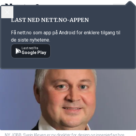
LOGG INN
MENY
Annonsørinnhold
LAST NED NETT.NO-APPEN
Link for annonse
Få nett.no som app på Android for enklere tilgang til
de siste nyhetene.
Last ned fra
Google Play
NY JOBB: Svein Kleven er ny direktør for design og ingeniørfag hos