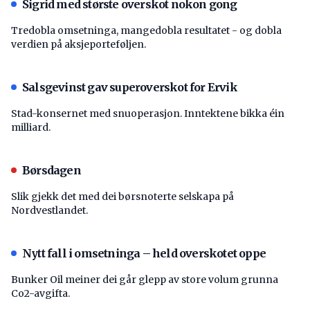
Sigrid med største overskot nokon gong
Tredobla omsetninga, mangedobla resultatet - og dobla
verdien på aksjeporteføljen.
Salsgevinst gav superoverskot for Ervik
Stad-konsernet med snuoperasjon. Inntektene bikka éin
milliard.
Børsdagen
Slik gjekk det med dei børsnoterte selskapa på
Nordvestlandet.
Nytt fall i omsetninga – held overskotet oppe
Bunker Oil meiner dei går glepp av store volum grunna
Co2-avgifta.