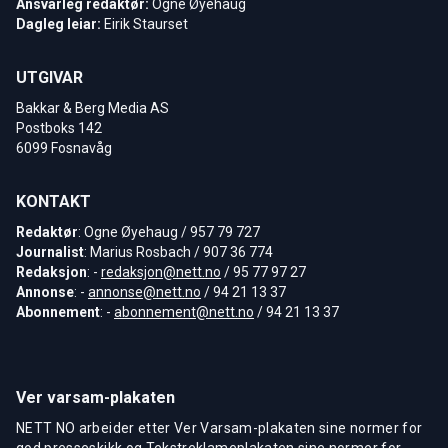
Ansvarleg redaktør:
Ogne Øyehaug
Dagleg leiar:
Eirik Staurset
UTGIVAR
Bakkar & Berg Media AS
Postboks 142
6099 Fosnavåg
KONTAKT
Redaktør
: Ogne Øyehaug / 957 79 727
Journalist
: Marius Rosbach / 907 36 774
Redaksjon
: -
redaksjon@nett.no
/ 95 77 97 27
Annonse
: -
annonse@nett.no
/ 94 21 13 37
Abonnement
: -
abonnement@nett.no
/ 94 21 13 37
Ver varsam-plakaten
NETT NO arbeider etter Ver Varsam-plakaten sine normer for
god presseskikk og Tekstreklameplakaten sine normer for