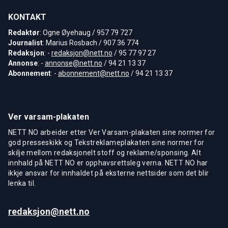
KONTAKT
Redaktør
: Ogne Øyehaug / 957 79 727
Journalist
: Marius Rosbach / 907 36 774
Redaksjon
: -
redaksjon@nett.no
/ 95 77 97 27
Annonse
: -
annonse@nett.no
/ 94 21 13 37
Abonnement
: -
abonnement@nett.no
/ 94 21 13 37
Ver varsam-plakaten
NETT NO arbeider etter Ver Varsam-plakaten sine normer for
god presseskikk og Tekstreklameplakaten sine normer for
skilje mellom redaksjonelt stoff og reklame/sponsing. Alt
innhald på NETT NO er opphavsrettsleg verna. NETT NO har
ikkje ansvar for innhaldet på eksterne nettsider som det blir
lenka til.
redaksjon@nett.no