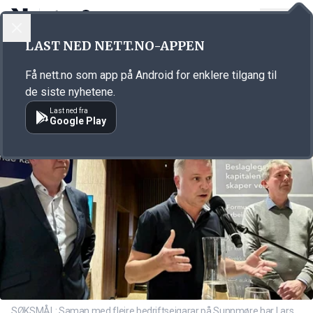
LOGG INN
MENY
Annonsørinnhold
LAST NED NETT.NO-APPEN
Link for annonse
Få nett.no som app på Android for enklere tilgang til
de siste nyhetene.
Last ned fra
Google Play
SØKSMÅL: Saman med fleire bedriftseigarar på Sunnmøre har Lars