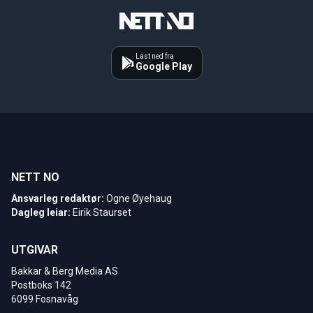
Last ned fra
Google Play
NETT NO
Ansvarleg redaktør:
Ogne Øyehaug
Dagleg leiar:
Eirik Staurset
UTGIVAR
Bakkar & Berg Media AS
Postboks 142
6099 Fosnavåg