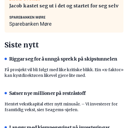
Jacob kastet seg ut i det og startet for seg selv
SPAREBANKEN MØRE
Sparebanken Møre
Siste nytt
Riggar seg for å unngå sprekk på skipstunnelen
Få prosjekt vil bli følgt med like kritiske blikk. Ein «x-faktor»
kan kystdirektøren likevel gjere lite med.
Satser nye millioner på restråstoff
Hentet vekstkapital etter nytt minusår. – Vi investerer for
framtidig vekst, sier Seagems-sjefen.
Langøy med kjempegevinst på investeringar