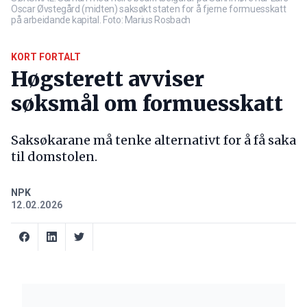
Oscar Øvstegård (midten) saksøkt staten for å fjerne formuesskatt
på arbeidande kapital. Foto: Marius Rosbach
KORT FORTALT
Høgsterett avviser
søksmål om formuesskatt
Saksøkarane må tenke alternativt for å få saka
til domstolen.
NPK
12.02.2026