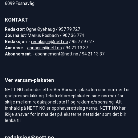
6099 Fosnavåg
KONTAKT
Redaktør
: Ogne Øyehaug / 957 79 727
Journalist
: Marius Rosbach / 907 36 774
Redaksjon
: -
redaksjon@nett.no
/ 95 77 97 27
Annonse
: -
annonse@nett.no
/ 94 21 13 37
Abonnement
: -
abonnement@nett.no
/ 94 21 13 37
Ver varsam-plakaten
NETT NO arbeider etter Ver Varsam-plakaten sine normer for
god presseskikk og Tekstreklameplakaten sine normer for
skilje mellom redaksjonelt stoff og reklame/sponsing. Alt
innhald på NETT NO er opphavsrettsleg verna. NETT NO har
ikkje ansvar for innhaldet på eksterne nettsider som det blir
lenka til.
redaksjon@nett.no