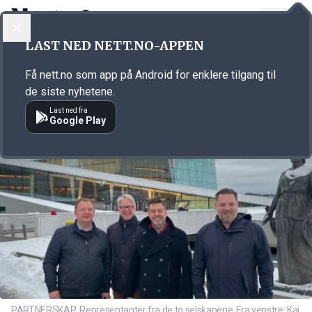
LOGG INN
MENY
Annonsørinnhold
LAST NED NETT.NO-APPEN
Link for annonse
Få nett.no som app på Android for enklere tilgang til
de siste nyhetene.
Last ned fra
Google Play
PARTNERSKAP: Representanter fra de to selskapene. Fra venstre: Kai