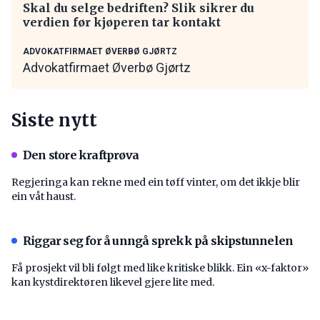
Skal du selge bedriften? Slik sikrer du
verdien før kjøperen tar kontakt
ADVOKATFIRMAET ØVERBØ GJØRTZ
Advokatfirmaet Øverbø Gjørtz
Siste nytt
Den store kraftprøva
Regjeringa kan rekne med ein tøff vinter, om det ikkje blir
ein våt haust.
Riggar seg for å unngå sprekk på skipstunnelen
Få prosjekt vil bli følgt med like kritiske blikk. Ein «x-faktor»
kan kystdirektøren likevel gjere lite med.