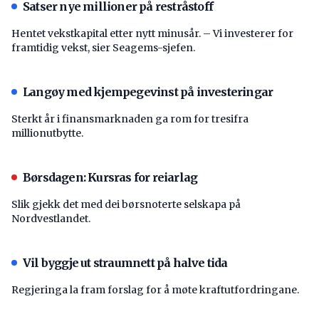
Satser nye millioner på restråstoff
Hentet vekstkapital etter nytt minusår. – Vi investerer for
framtidig vekst, sier Seagems-sjefen.
Langøy med kjempegevinst på investeringar
Sterkt år i finansmarknaden ga rom for tresifra
millionutbytte.
Børsdagen: Kursras for reiarlag
Slik gjekk det med dei børsnoterte selskapa på
Nordvestlandet.
Vil byggje ut straumnett på halve tida
Regjeringa la fram forslag for å møte kraftutfordringane.