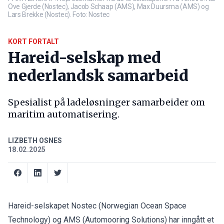
Ove Gjerde (Nostec), Jacob Schaap (AMS), Max Duursma (AMS) og
Lars Brekke (Nostec). Foto: Nostec
KORT FORTALT
Hareid-selskap med
nederlandsk samarbeid
Spesialist på ladeløsninger samarbeider om
maritim automatisering.
LIZBETH OSNES
18.02.2025
Hareid-selskapet Nostec (Norwegian Ocean Space
Technology) og AMS (Automooring Solutions) har inngått et