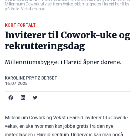
Millennium Cowork vil vise frem hvilke jobbmuligheter Hareid har å by
på. Foto: Vekst i Hareid.
KORT FORTALT
Inviterer til Cowork-uke og
rekrutteringsdag
Millenniumsbygget i Hareid åpner dørene.
KAROLINE PRYTZ BERSET
16.07.2025
Millennium Cowork og Vekst i Hareid inviterer til «Cowork-
veka», en uke hvor man kan jobbe gratis fra den nye
møteplassen i Hareid sentrum. Underveis kan man også