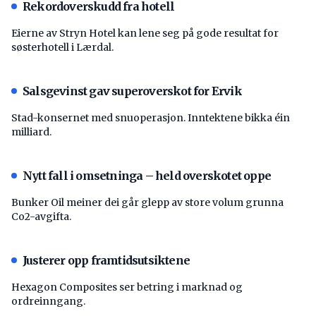
Rekordoverskudd fra hotell
Eierne av Stryn Hotel kan lene seg på gode resultat for
søsterhotell i Lærdal.
Salsgevinst gav superoverskot for Ervik
Stad-konsernet med snuoperasjon. Inntektene bikka éin
milliard.
Nytt fall i omsetninga – held overskotet oppe
Bunker Oil meiner dei går glepp av store volum grunna
Co2-avgifta.
Justerer opp framtidsutsiktene
Hexagon Composites ser betring i marknad og
ordreinngang.