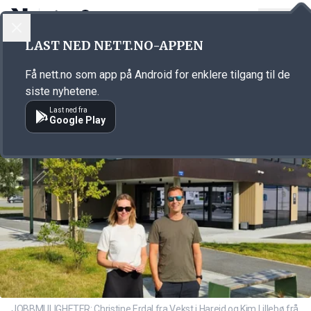
LOGG INN
MENY
Annonsørinnhold
LAST NED NETT.NO-APPEN
Link for annonse
Få nett.no som app på Android for enklere tilgang til de
siste nyhetene.
Last ned fra
Google Play
JOBBMULIGHETER: Christine Erdal fra Vekst i Hareid og Kim Lillebø frå