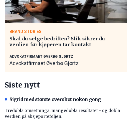
BRAND STORIES
Skal du selge bedriften? Slik sikrer du
verdien før kjøperen tar kontakt
ADVOKATFIRMAET ØVERBØ GJØRTZ
Advokatfirmaet Øverbø Gjørtz
Siste nytt
Sigrid med største overskot nokon gong
Tredobla omsetninga, mangedobla resultatet - og dobla
verdien på aksjeporteføljen.