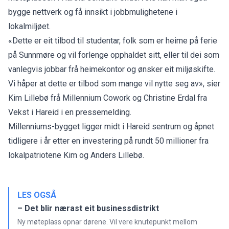
bygge nettverk og få innsikt i jobbmulighetene i
lokalmiljøet.
«Dette er eit tilbod til studentar, folk som er heime på ferie
på Sunnmøre og vil forlenge opphaldet sitt, eller til dei som
vanlegvis jobbar frå heimekontor og ønsker eit miljøskifte.
Vi håper at dette er tilbod som mange vil nytte seg av», sier
Kim Lillebø frå Millennium Cowork og Christine Erdal fra
Vekst i Hareid i en pressemelding.
Millenniums-bygget ligger midt i Hareid sentrum og åpnet
tidligere i år etter en
investering på rundt 50 millioner
fra
lokalpatriotene Kim og Anders Lillebø.
LES OGSÅ
– Det blir nærast eit businessdistrikt
Ny møteplass opnar dørene. Vil vere knutepunkt mellom