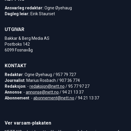
Ansvarleg redaktør:
Ogne Øyehaug
Dagleg leiar:
Eirik Staurset
UTGIVAR
Bakkar & Berg Media AS
Postboks 142
6099 Fosnavåg
KONTAKT
Redaktør
: Ogne Øyehaug / 957 79 727
Journalist
: Marius Rosbach / 907 36 774
Redaksjon
: -
redaksjon@nett.no
/ 95 77 97 27
Annonse
: -
annonse@nett.no
/ 94 21 13 37
Abonnement
: -
abonnement@nett.no
/ 94 21 13 37
Ver varsam-plakaten