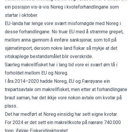
ein posisjon vis-à-vis Noreg i kvoteforhandlingane som
startar i oktober.
EU-landa har lenge vore svært misfornøgde med Noreg i
desse forhandlingane. No truar EU med å stramme grepet,
mellom anna gjennom å innføre sanksjonar, som toll på
sjømatimport, dersom nokre land fiskar så mykje at det
vitskaplege bestandsmålet blir overskride.
Særleg makrellfisket har i lang tid vore ei svært øm tå i
forholdet mellom EU og Noreg.
I åra 2014–2020 hadde Noreg, EU og Færøyane ein
trepartsavtale om makrellfisket, men etter at forhandlingane
braut saman, har det ikkje vore nokon avtale om kvotar på
plass.
Det har medført at Noreg einsidig har sett eigne kvotar.
For 2024 er det sett ein makrellkvote på nærare 740.000
tonn, ifølgje
Fiskeridirektoratet
.