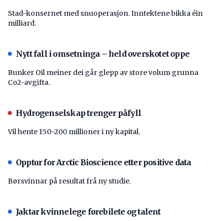
Stad-konsernet med snuoperasjon. Inntektene bikka éin
milliard.
Nytt fall i omsetninga – held overskotet oppe
Bunker Oil meiner dei går glepp av store volum grunna
Co2-avgifta.
Hydrogenselskap trenger påfyll
Vil hente 150-200 millioner i ny kapital.
Opptur for Arctic Bioscience etter positive data
Børsvinnar på resultat frå ny studie.
Jaktar kvinnelege førebilete og talent