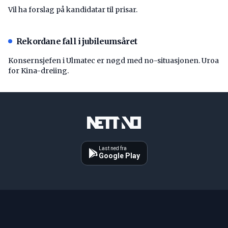
Vil ha forslag på kandidatar til prisar.
Rekordane fall i jubileumsåret
Konsernsjefen i Ulmatec er nøgd med no-situasjonen. Uroa
for Kina-dreiing.
Last ned fra
Google Play