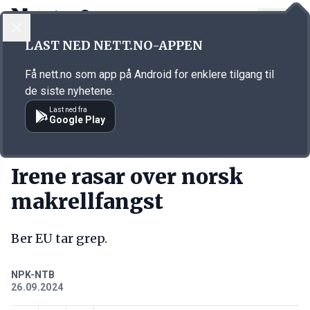
LOGG INN
MENY
Annonsørinnhold
LAST NED NETT.NO-APPEN
Link for annonse
Få nett.no som app på Android for enklere tilgang til
de siste nyhetene.
Last ned fra
Google Play
KORT FORTALT
Irene rasar over norsk
makrellfangst
Ber EU tar grep.
NPK-NTB
26.09.2024