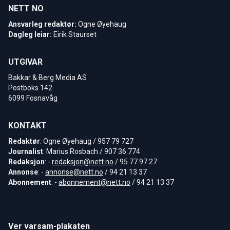
NETT NO
Ansvarleg redaktør:
Ogne Øyehaug
Dagleg leiar:
Eirik Staurset
UTGIVAR
Bakkar & Berg Media AS
Postboks 142
6099 Fosnavåg
KONTAKT
Redaktør
: Ogne Øyehaug / 957 79 727
Journalist
: Marius Rosbach / 907 36 774
Redaksjon
: -
redaksjon@nett.no
/ 95 77 97 27
Annonse
: -
annonse@nett.no
/ 94 21 13 37
Abonnement
: -
abonnement@nett.no
/ 94 21 13 37
Ver varsam-plakaten