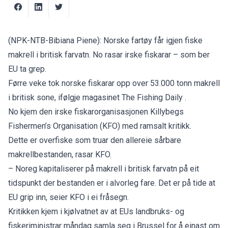
(NPK-NTB-Bibiana Piene): Norske fartøy får igjen fiske
makrell i britisk farvatn. No rasar irske fiskarar – som ber
EU ta grep.
Førre veke tok norske fiskarar opp over 53.000 tonn makrell
i britisk sone, ifølgje magasinet
The
Fishing Daily
.
No kjem den irske fiskarorganisasjonen Killybegs
Fishermen’s Organisation (KFO) med ramsalt kritikk.
Dette er overfiske som truar den allereie sårbare
makrellbestanden, rasar KFO.
– Noreg kapitaliserer på makrell i britisk farvatn på eit
tidspunkt der bestanden er i alvorleg fare. Det er på tide at
EU grip inn, seier KFO i ei fråsegn.
Kritikken kjem i kjølvatnet av at EUs landbruks- og
fiskeriministrar måndag samla seg i Brussel for å einast om