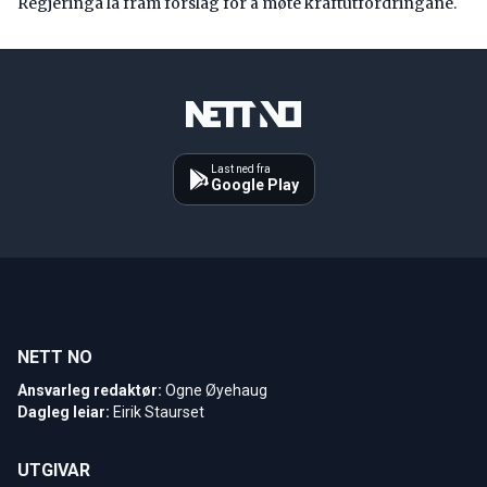
Regjeringa la fram forslag for å møte kraftutfordringane.
Last ned fra
Google Play
NETT NO
Ansvarleg redaktør:
Ogne Øyehaug
Dagleg leiar:
Eirik Staurset
UTGIVAR