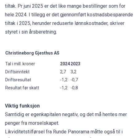
tiltak. Pr juni 2025 er det like mange bestillinger som for
hele 2024. I tillegg er det gjennomført kostnadsbesparende
tiltak i 2025, herunder reduserte lønnskostnader, skriver
styret i sin årsberetning.
Christineborg Gjesthus AS
Tal i mill. kroner
2024
2023
Driftsinntekt
2,7
3,2
Driftsresultat
-1,2
-0,7
Resultat før skatt
-1,2
-0,8
Viktig funksjon
Samtidig er egenkapitalen negativ, og det må hentes mer
penger fra morselskapet.
Likviditetstilførsel fra Runde Panorama måtte også til i