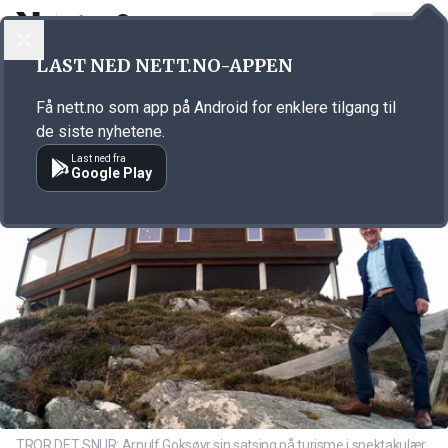
LOGG INN
MENY
Annonsørinnhold
LAST NED NETT.NO-APPEN
Link for annonse
Få nett.no som app på Android for enklere tilgang til
de siste nyhetene.
Last ned fra
Google Play
TROR DET SNUR: Arnulf Goksøyr sin satsing på turisme i spektakulær