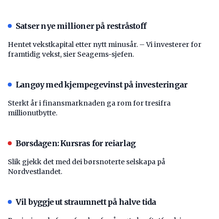
Satser nye millioner på restråstoff
Hentet vekstkapital etter nytt minusår. – Vi investerer for
framtidig vekst, sier Seagems-sjefen.
Langøy med kjempegevinst på investeringar
Sterkt år i finansmarknaden ga rom for tresifra
millionutbytte.
Børsdagen: Kursras for reiarlag
Slik gjekk det med dei børsnoterte selskapa på
Nordvestlandet.
Vil byggje ut straumnett på halve tida