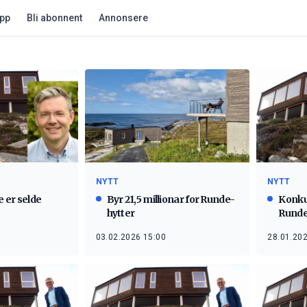
app
Bli abonnent
Annonsere
NYTT
NYTT
 er selde
Byr 21,5 millionar for Runde-
Konku
hytter
Rund
03.02.2026 15:00
28.01.202