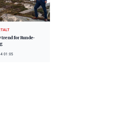
RTALT
v trend for Runde-
ng
4 01:05