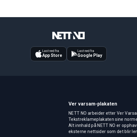
Last ned fra
Last ned fra
App Store
Google Play
Ver varsam-plakaten
NETT NO arbeider etter Ver Varsa
Tekstreklameplakaten sine normer
Alt innhald på NETT NO er opphavs
eksterne nettsider som det blir len