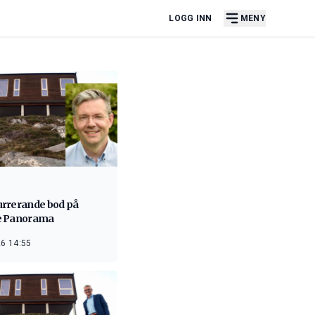
LOGG INN
MENY
rrerande bod på
e Panorama
6 14:55