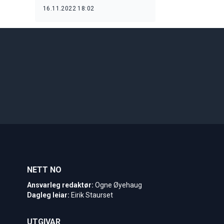
16.11.2022 18:02
NETT NO
Ansvarleg redaktør:
Ogne Øyehaug
Dagleg leiar:
Eirik Staurset
UTGIVAR