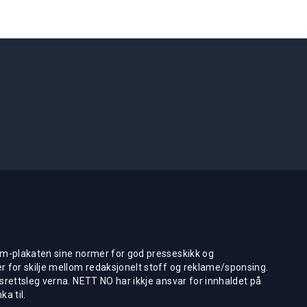
m-plakaten sine normer for god presseskikk og
 for skilje mellom redaksjonelt stoff og reklame/sponsing.
rettsleg verna. NETT NO har ikkje ansvar for innhaldet på
ka til.