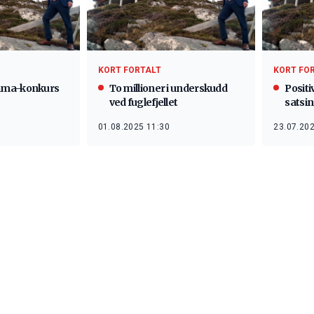
KORT FORTALT
KORT FO
ama-konkurs
To millioner i underskudd
Positi
ved fuglefjellet
satsi
01.08.2025 11:30
23.07.202