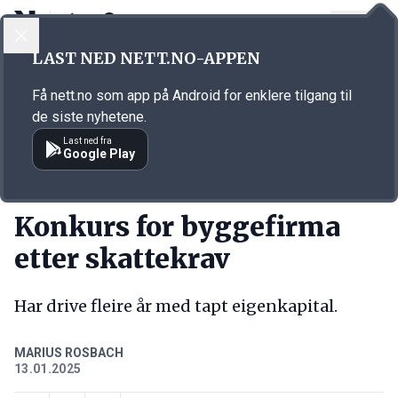
LOGG INN
MENY
Annonsørinnhold
LAST NED NETT.NO-APPEN
Link for annonse
Få nett.no som app på Android for enklere tilgang til
de siste nyhetene.
Last ned fra
Google Play
KORT FORTALT
Konkurs for byggefirma
etter skattekrav
Har drive fleire år med tapt eigenkapital.
MARIUS ROSBACH
13.01.2025