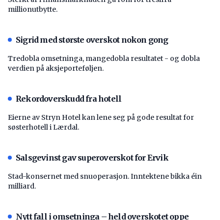
millionutbytte.
Sigrid med største overskot nokon gong
Tredobla omsetninga, mangedobla resultatet - og dobla
verdien på aksjeporteføljen.
Rekordoverskudd fra hotell
Eierne av Stryn Hotel kan lene seg på gode resultat for
søsterhotell i Lærdal.
Salsgevinst gav superoverskot for Ervik
Stad-konsernet med snuoperasjon. Inntektene bikka éin
milliard.
Nytt fall i omsetninga – held overskotet oppe