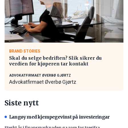
BRAND STORIES
Skal du selge bedriften? Slik sikrer du
verdien før kjøperen tar kontakt
ADVOKATFIRMAET ØVERBØ GJØRTZ
Advokatfirmaet Øverbø Gjørtz
Siste nytt
Langøy med kjempegevinst på investeringar
Sterkt år i finansmarknaden ga rom for tresifra