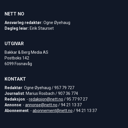
NETT NO
Ansvarleg redaktør:
Ogne Øyehaug
Dagleg leiar:
Eirik Staurset
UTGIVAR
Bakkar & Berg Media AS
Postboks 142
6099 Fosnavåg
KONTAKT
Redaktør
: Ogne Øyehaug / 957 79 727
Journalist
: Marius Rosbach / 907 36 774
Redaksjon
: -
redaksjon@nett.no
/ 95 77 97 27
Annonse
: -
annonse@nett.no
/ 94 21 13 37
Abonnement
: -
abonnement@nett.no
/ 94 21 13 37