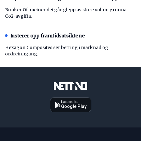
Bunker Oil meiner dei går glepp av store volum grunna
Co2-avgifta.
Justerer opp framtidsutsiktene
Hexagon Composites ser betring i marknad og
ordreinngang.
Last ned fra
Google Play