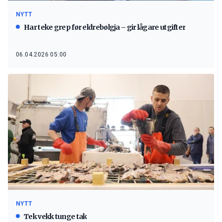
NYTT
Har teke grep før eldrebølgja – gir lågare utgifter
06.04.2026 05:00
NYTT
Tek vekk tunge tak