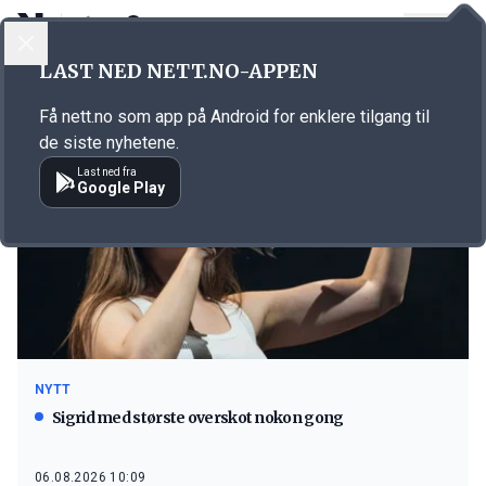
LOGG INN
MENY
LAST NED NETT.NO-APPEN
Emne: Giske
Få nett.no som app på Android for enklere tilgang til
de siste nyhetene.
Last ned fra
Google Play
NYTT
Sigrid med største overskot nokon gong
06.08.2026 10:09