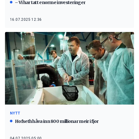
– Vi har tatt enorme investeringer
16.07.2025 12:36
NYTT
Hofseth håva inn 800 millionar meir i fjor
04.07.2025 05:00