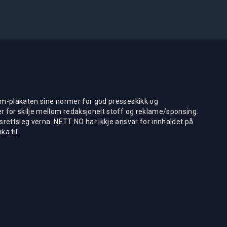
m-plakaten sine normer for god presseskikk og
 for skilje mellom redaksjonelt stoff og reklame/sponsing.
rettsleg verna. NETT NO har ikkje ansvar for innhaldet på
ka til.