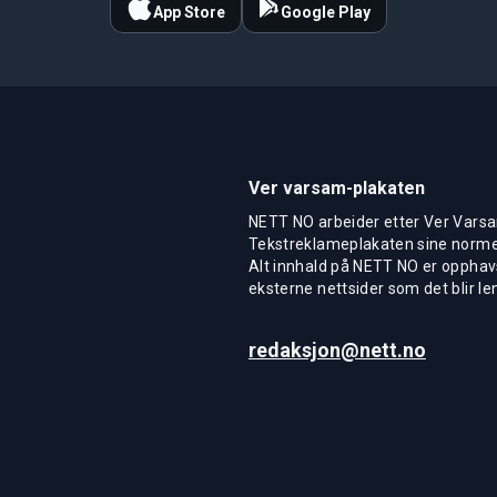
App Store
Google Play
Ver varsam-plakaten
NETT NO arbeider etter Ver Varsa
Tekstreklameplakaten sine normer
Alt innhald på NETT NO er opphavs
eksterne nettsider som det blir len
redaksjon@nett.no