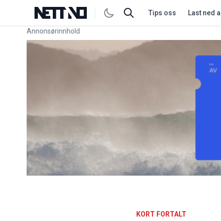
Tips oss
Last ned 
Annonsørinnhold
Link for annonse
KORT FORTALT