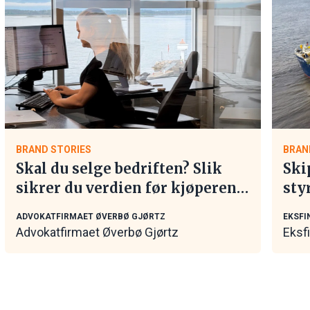
BRAND STORIES
BRAN
Skal du selge bedriften? Slik
Ski
sikrer du verdien før kjøperen
sty
tar kontakt
mar
ADVOKATFIRMAET ØVERBØ GJØRTZ
EKSFI
Advokatfirmaet Øverbø Gjørtz
Eksf