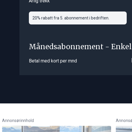
Årlig trekk
20% rabatt fra 5. abonnement i bedriften.
Månedsabonnement - Enkel
Betal med kort per mnd
Annonsørinnhold
Annonsø