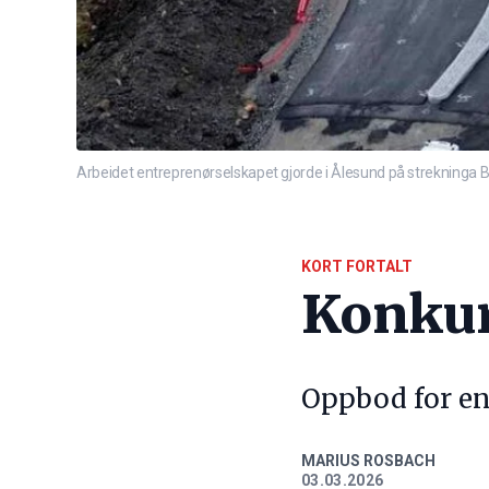
Arbeidet entreprenørselskapet gjorde i Ålesund på strekninga Bl
KORT FORTALT
Konkur
Oppbod for en
MARIUS ROSBACH
03.03.2026