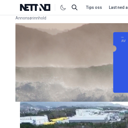
Tips oss
Last ned 
Annonsørinnhold
Link for annonse