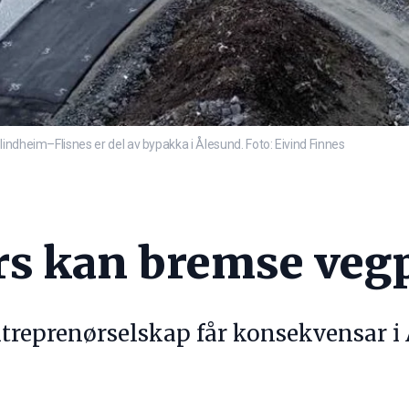
indheim–Flisnes er del av bypakka i Ålesund. Foto: Eivind Finnes
s kan bremse vegp
treprenørselskap får konsekvensar i 