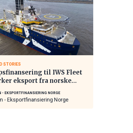
D STORIES
psfinansering til IWS Fleet
rker eksport fra norske
itime leverandører
N - EKSPORTFINANSIERING NORGE
in - Eksportfinansiering Norge