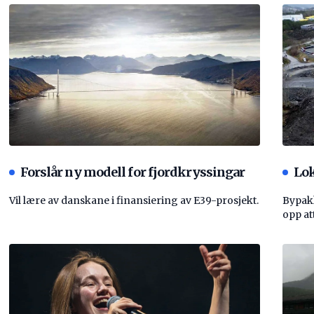
Forslår ny modell for fjordkryssingar
Lok
Vil lære av danskane i finansiering av E39-prosjekt.
Bypakk
opp att