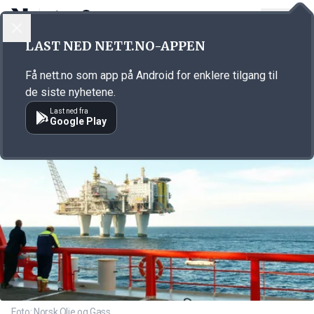
LOGG INN
MENY
Annonsørinnhold
LAST NED NETT.NO-APPEN
Link for annonse
Få nett.no som app på Android for enklere tilgang til
de siste nyhetene.
Last ned fra
Google Play
Foto: Norsk Olje og Gass