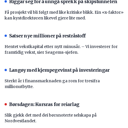
Riggar seg for å unngå sprekk på skipstunnelen
Få prosjekt vil bli følgt med like kritiske blikk. Ein «x-faktor»
kan kystdirektøren likevel gjere lite med.
Satser nye millioner på restråstoff
Hentet vekstkapital etter nytt minusår. – Vi investerer for
framtidig vekst, sier Seagems-sjefen.
Langøy med kjempegevinst på investeringar
Sterkt år i finansmarknaden ga rom for tresifra
millionutbytte.
Børsdagen: Kursras for reiarlag
Slik gjekk det med dei børsnoterte selskapa på
Nordvestlandet.