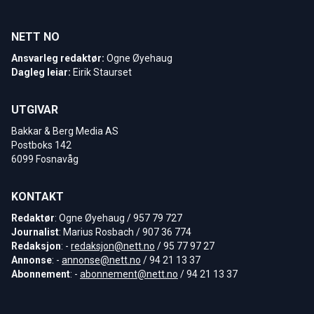
NETT NO
Ansvarleg redaktør:
Ogne Øyehaug
Dagleg leiar:
Eirik Staurset
UTGIVAR
Bakkar & Berg Media AS
Postboks 142
6099 Fosnavåg
KONTAKT
Redaktør
: Ogne Øyehaug / 957 79 727
Journalist
: Marius Rosbach / 907 36 774
Redaksjon
: -
redaksjon@nett.no
/ 95 77 97 27
Annonse
: -
annonse@nett.no
/ 94 21 13 37
Abonnement
: -
abonnement@nett.no
/ 94 21 13 37