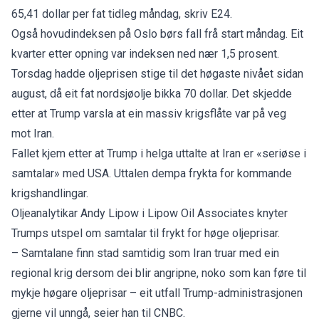
65,41 dollar per fat tidleg måndag,
skriv E24.
Også hovudindeksen på Oslo børs fall frå start måndag. Eit
kvarter etter opning var indeksen ned nær 1,5 prosent.
Torsdag hadde oljeprisen stige til det høgaste nivået sidan
august, då eit fat nordsjøolje bikka 70 dollar. Det skjedde
etter at Trump varsla at ein massiv krigsflåte var på veg
mot Iran.
Fallet kjem etter at Trump i helga uttalte at Iran er «seriøse i
samtalar» med USA. Uttalen dempa frykta for kommande
krigshandlingar.
Oljeanalytikar Andy Lipow i Lipow Oil Associates knyter
Trumps utspel om samtalar til frykt for høge oljeprisar.
– Samtalane finn stad samtidig som Iran truar med ein
regional krig dersom dei blir angripne, noko som kan føre til
mykje høgare oljeprisar – eit utfall Trump-administrasjonen
gjerne vil unngå, seier han til
CNBC.