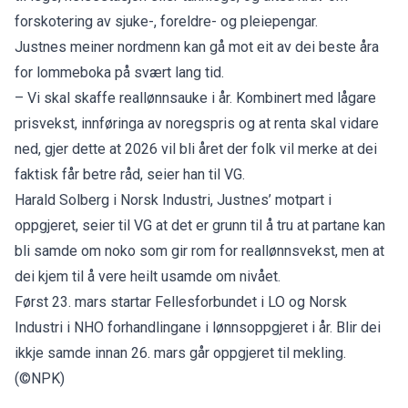
forskotering av sjuke-, foreldre- og pleiepengar.
Justnes meiner nordmenn kan gå mot eit av dei beste åra
for lommeboka på svært lang tid.
– Vi skal skaffe reallønnsauke i år. Kombinert med lågare
prisvekst, innføringa av noregspris og at renta skal vidare
ned, gjer dette at 2026 vil bli året der folk vil merke at dei
faktisk får betre råd, seier han til VG.
Harald Solberg i Norsk Industri, Justnes’ motpart i
oppgjeret, seier til VG at det er grunn til å tru at partane kan
bli samde om noko som gir rom for reallønnsvekst, men at
dei kjem til å vere heilt usamde om nivået.
Først 23. mars startar Fellesforbundet i LO og Norsk
Industri i NHO forhandlingane i lønnsoppgjeret i år. Blir dei
ikkje samde innan 26. mars går oppgjeret til mekling.
(©NPK)