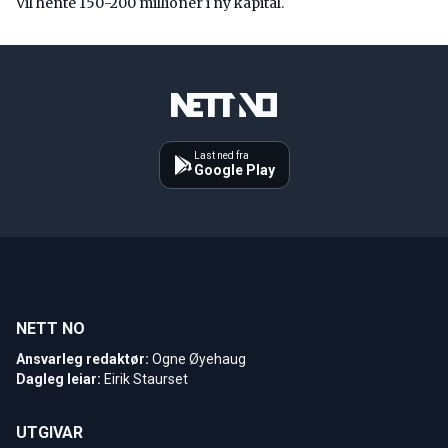
Vil hente 150-200 millioner i ny kapital.
Last ned fra
Google Play
NETT NO
Ansvarleg redaktør:
Ogne Øyehaug
Dagleg leiar:
Eirik Staurset
UTGIVAR