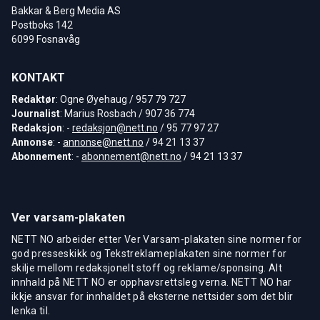
Bakkar & Berg Media AS
Postboks 142
6099 Fosnavåg
KONTAKT
Redaktør
: Ogne Øyehaug / 957 79 727
Journalist
: Marius Rosbach / 907 36 774
Redaksjon
: -
redaksjon@nett.no
/ 95 77 97 27
Annonse
: -
annonse@nett.no
/ 94 21 13 37
Abonnement
: -
abonnement@nett.no
/ 94 21 13 37
Ver varsam-plakaten
NETT NO arbeider etter Ver Varsam-plakaten sine normer for
god presseskikk og Tekstreklameplakaten sine normer for
skilje mellom redaksjonelt stoff og reklame/sponsing. Alt
innhald på NETT NO er opphavsrettsleg verna. NETT NO har
ikkje ansvar for innhaldet på eksterne nettsider som det blir
lenka til.