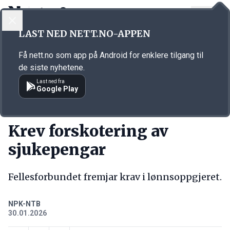
LOGG INN
MENY
Annonsørinnhold
LAST NED NETT.NO-APPEN
Link for annonse
Få nett.no som app på Android for enklere tilgang til
de siste nyhetene.
Last ned fra
Google Play
KORT FORTALT
Krev forskotering av
sjukepengar
Fellesforbundet fremjar krav i lønnsoppgjeret.
NPK-NTB
30.01.2026