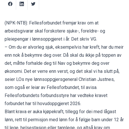
(NPK-NTB): Fellesforbundet fremjar krav om at
arbeidsgivarar skal forskotere sjuke-, foreldre- og
pleiepengar i lønnsoppgjeret i år. Det skriv VG.
– Om du er alvorleg sjuk, eksempelvis har kreft, har du meir
enn nok å bekymre deg over. Då skal du ikkje på toppen av
det, måtte forhalde deg til Nav og bekymre deg over
økonomi. Det er verre enn verst, og det skal vi ha slutt på,
seier LOs nye lønnsoppgjersgeneral Christian Justnes,
som også er leiar av Fellesforbundet, til
avisa.
Fellesforbundets forbundsstyre har vedteke kravet
forbundet har til hovudoppgjeret 2026.
Blant krava er auka kjøpekraft, tillegg for dei med lågast
lønn, rett til permisjon med lønn for å følgje barn under 12 år
til lege, helsestasjon eller tannlege, og altså krav om