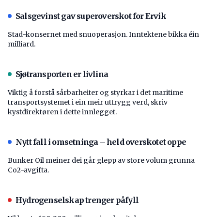
Salsgevinst gav superoverskot for Ervik
Stad-konsernet med snuoperasjon. Inntektene bikka éin
milliard.
Sjøtransporten er livlina
Viktig å forstå ­sårbarheiter og styrkar i det maritime
transport­systemet i ein meir uttrygg verd, skriv
kystdirektøren i dette innlegget.
Nytt fall i omsetninga – held overskotet oppe
Bunker Oil meiner dei går glepp av store volum grunna
Co2-avgifta.
Hydrogenselskap trenger påfyll