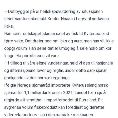
– Det byggjer på ei heilskapsvurdering av situasjonen,
seier samfunnskontakt Krister Hoaas i Lerøy til nettavisa
ilaks
.
Han seier selskapet stansa salet av fisk til Kviterussland
førre veke. Det dreier seg om laks og aure, men han vil ikkje
oppgi volum. Han seier det er umogleg å seie noko om kor
lenge eksportstansen vil vare.
– I tillegg til våre eigne vurderingar, held vi oss til nasjonale
og internasjonale lover og reglar, under dette sanksjonar
godkjende av den norske regjeringa.
Ifølgje Noregs sjømatråd importerte Kviterussland norsk
sjømat for 1,1 milliardar kroner i 2021. Landet har i sju år
utgjorde eit smotthol i importforbodet til Russland. Eit
avgrensa volum fiskeprodukt kan foredlast og deretter
videreeksporteres inn i den russiske marknaden.