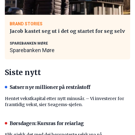
BRAND STORIES
Jacob kastet seg ut i det og startet for seg selv
SPAREBANKEN MØRE
Sparebanken Møre
Siste nytt
Satser nye millioner på restråstoff
Hentet vekstkapital etter nytt minusår. – Vi investerer for
framtidig vekst, sier Seagems-sjefen.
Børsdagen: Kursras for reiarlag
Slik gjekk det med dei børsnoterte selskapa på