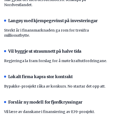
Nordvestlandet.
Langøy med kjempegevinst på investeringar
Sterkt år i finansmarknaden ga rom for tresifra
millionutbytte.
Vil byggje ut straumnett på halve tida
Regjeringa la fram forslag for å møte kraftutfordringane.
Lokalt firma kapra stor kontrakt
Bypakke-prosjekt råka av konkurs. No startar det opp att.
Forslår ny modell for fjordkryssingar
Vil lære av danskane i finansiering av E39-prosjekt.