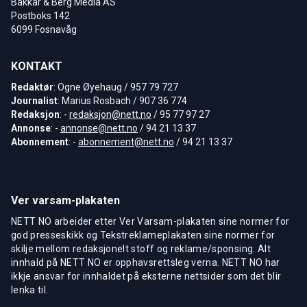
Bakkar & Berg Media AS
Postboks 142
6099 Fosnavåg
KONTAKT
Redaktør
: Ogne Øyehaug / 957 79 727
Journalist
: Marius Rosbach / 907 36 774
Redaksjon
: -
redaksjon@nett.no
/ 95 77 97 27
Annonse
: -
annonse@nett.no
/ 94 21 13 37
Abonnement
: -
abonnement@nett.no
/ 94 21 13 37
Ver varsam-plakaten
NETT NO arbeider etter Ver Varsam-plakaten sine normer for
god presseskikk og Tekstreklameplakaten sine normer for
skilje mellom redaksjonelt stoff og reklame/sponsing. Alt
innhald på NETT NO er opphavsrettsleg verna. NETT NO har
ikkje ansvar for innhaldet på eksterne nettsider som det blir
lenka til.