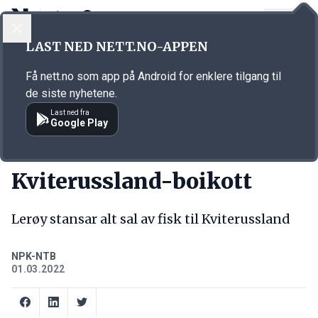
LOGG INN
MENY
Annonsørinnhold
LAST NED NETT.NO-APPEN
Link for annonse
Få nett.no som app på Android for enklere tilgang til
de siste nyhetene.
Last ned fra
Google Play
KORT FORTALT
Kviterussland-boikott
Lerøy stansar alt sal av fisk til Kviterussland
NPK-NTB
01.03.2022