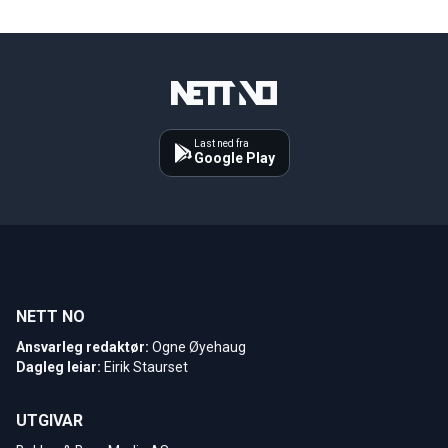
Last ned fra
Google Play
NETT NO
Ansvarleg redaktør:
Ogne Øyehaug
Dagleg leiar:
Eirik Staurset
UTGIVAR