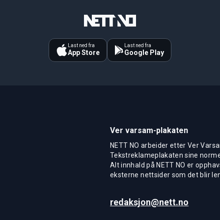
Last ned fra
Last ned fra
App Store
Google Play
Ver varsam-plakaten
NETT NO arbeider etter Ver Varsa
Tekstreklameplakaten sine normer
Alt innhald på NETT NO er opphavs
eksterne nettsider som det blir len
redaksjon@nett.no