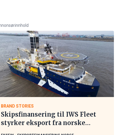
nnonsørinnhold
BRAND STORIES
Skipsfinansering til IWS Fleet
styrker eksport fra norske
maritime leverandører