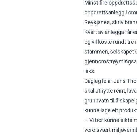
Minst fire oppdrettss
oppdrettsanlegg i om
Reykjanes, skriv bran
Kvart av anlegga får 
og vil koste rundt tre 
stammen, selskapet Ge
gjennomstrøymingsan
laks.
Dagleg leiar Jens Thor
skal utnytte reint, la
grunnvatn til å skape 
kunne lage eit produk
– Vi bør kunne sikte 
vere svært miljøvennle