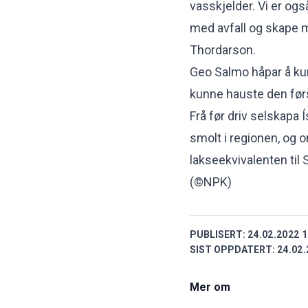
vasskjelder. Vi er ogs
med avfall og skape me
Thordarson.
Geo Salmo håpar å kun
kunne hauste den førs
Frå før driv selskapa Í
smolt i regionen, og 
lakseekvivalenten til S
(©NPK)
PUBLISERT:
24.02.2022 1
SIST OPPDATERT:
24.02.
Mer om