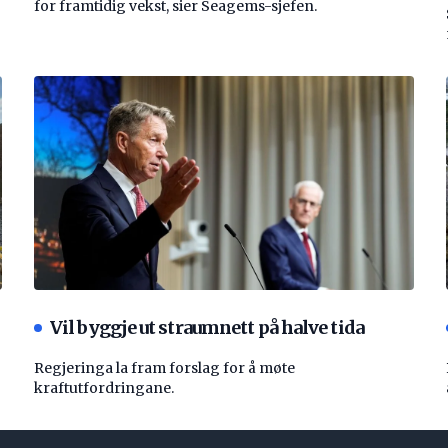
for framtidig vekst, sier Seagems-sjefen.
Vil byggje ut straumnett på halve tida
Regjeringa la fram forslag for å møte
kraftutfordringane.