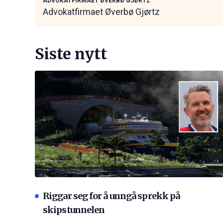
ADVOKATFIRMAET ØVERBØ GJØRTZ
Advokatfirmaet Øverbø Gjørtz
Siste nytt
Riggar seg for å unngå sprekk på
skipstunnelen