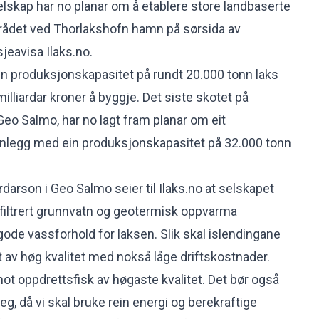
elskap har no planar om å etablere store landbaserte
rådet ved Thorlakshofn hamn på sørsida av
sjeavisa
Ilaks.no
.
ein produksjonskapasitet på rundt 20.000 tonn laks
milliardar kroner å byggje. Det siste skotet på
o Salmo, har no lagt fram planar om eit
legg med ein produksjonskapasitet på 32.000 tonn
darson i Geo Salmo seier til Ilaks.no at selskapet
vafiltrert grunnvatn og geotermisk oppvarma
gode vassforhold for laksen. Slik skal islendingane
t av høg kvalitet med nokså låge driftskostnader.
mot oppdrettsfisk av høgaste kvalitet. Det bør også
g, då vi skal bruke rein energi og berekraftige