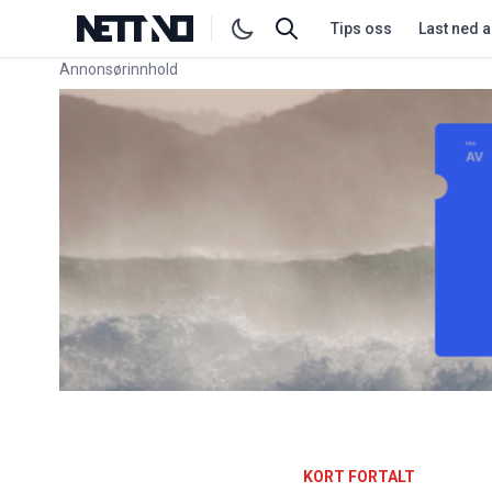
Tips oss
Last ned 
Annonsørinnhold
Link for annonse
KORT FORTALT