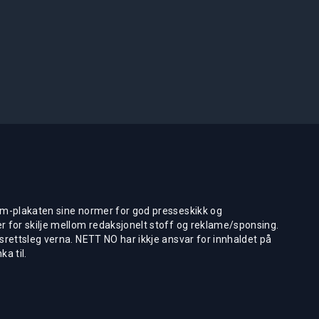
m-plakaten sine normer for god presseskikk og
 for skilje mellom redaksjonelt stoff og reklame/sponsing.
rettsleg verna. NETT NO har ikkje ansvar for innhaldet på
ka til.