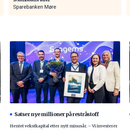
SPAREBANKEN MØRE
Sparebanken Møre
Satser nye millioner på restråstoff
Hentet vekstkapital etter nytt minusår. – Vi investerer