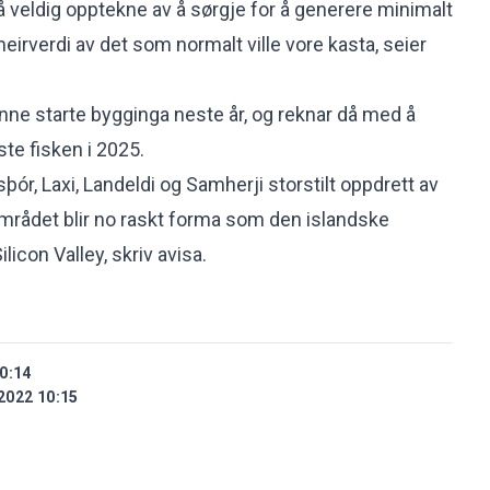
å veldig opptekne av å sørgje for å generere minimalt
irverdi av det som normalt ville vore kasta, seier
ne starte bygginga neste år, og reknar då med å
te fisken i 2025.
sþór, Laxi, Landeldi og Samherji storstilt oppdrett av
området blir no raskt forma som den islandske
ilicon Valley, skriv avisa.
0:14
2022 10:15