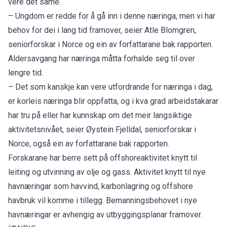
vere det same.
– Ungdom er redde for å gå inn i denne næringa, men vi har
behov for dei i lang tid framover, seier Atle Blomgren,
seniorforskar i Norce og ein av forfattarane bak rapporten.
Aldersavgang har næringa måtta forhalde seg til over
lengre tid.
– Det som kanskje kan vere utfordrande for næringa i dag,
er korleis næringa blir oppfatta, og i kva grad arbeidstakarar
har tru på eller har kunnskap om det meir langsiktige
aktivitetsnivået, seier Øystein Fjelldal, seniorforskar i
Norce, også ein av forfattarane bak rapporten.
Forskarane har berre sett på offshoreaktivitet knytt til
leiting og utvinning av olje og gass. Aktivitet knytt til nye
havnæringar som havvind, karbonlagring og offshore
havbruk vil komme i tillegg. Bemanningsbehovet i nye
havnæringar er avhengig av utbyggingsplanar framover.