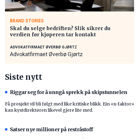
BRAND STORIES
Skal du selge bedriften? Slik sikrer du
verdien før kjøperen tar kontakt
ADVOKATFIRMAET ØVERBØ GJØRTZ
Advokatfirmaet Øverbø Gjørtz
Siste nytt
Riggar seg for å unngå sprekk på skipstunnelen
Få prosjekt vil bli følgt med like kritiske blikk. Ein «x-faktor»
kan kystdirektøren likevel gjere lite med.
Satser nye millioner på restråstoff