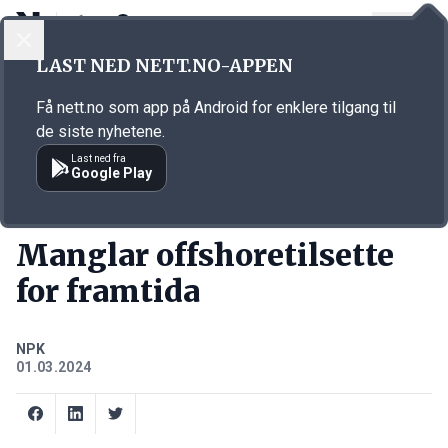
LOGG INN
MENY
Annonsørinnhold
LAST NED NETT.NO-APPEN
Link for annonse
Få nett.no som app på Android for enklere tilgang til
de siste nyhetene.
Last ned fra
Google Play
KORT FORTALT
Manglar offshoretilsette
for framtida
NPK
01.03.2024