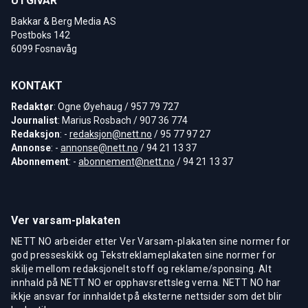
UTGIVAR
Bakkar & Berg Media AS
Postboks 142
6099 Fosnavåg
KONTAKT
Redaktør
: Ogne Øyehaug / 957 79 727
Journalist
: Marius Rosbach / 907 36 774
Redaksjon
: -
redaksjon@nett.no
/ 95 77 97 27
Annonse
: -
annonse@nett.no
/ 94 21 13 37
Abonnement
: -
abonnement@nett.no
/ 94 21 13 37
Ver varsam-plakaten
NETT NO arbeider etter Ver Varsam-plakaten sine normer for
god presseskikk og Tekstreklameplakaten sine normer for
skilje mellom redaksjonelt stoff og reklame/sponsing. Alt
innhald på NETT NO er opphavsrettsleg verna. NETT NO har
ikkje ansvar for innhaldet på eksterne nettsider som det blir