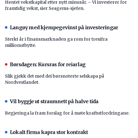
Hentet vekstkapital etter nytt minusår. – Vi investerer for
framtidig vekst, sier Seagems-sjefen.
Langøy med kjempegevinst på investeringar
Sterkt år i finansmarknaden ga rom for tresifra
millionutbytte.
Børsdagen: Kursras for reiarlag
Slik gjekk det med dei børsnoterte selskapa på
Nordvestlandet.
Vil byggje ut straumnett på halve tida
Regjeringa la fram forslag for å møte kraftutfordringane.
Lokalt firma kapra stor kontrakt