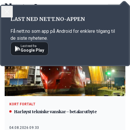
LOGG INN
MENY
LAST NED NETT.NO-APPEN
Emne: offshore
Få nett.no som app på Android for enklere tilgang til
de siste nyhetene.
Last ned fra
Google Play
KORT FORTALT
Har løyst tekniske vanskar – betalar utbyte
04.08.2026 09:33