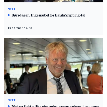
NYTT
Børsdagen: Ingen jubel for Havila Shipping-tal
19.11.2025 16:50
NYTT
Meiner Solstad like gjerne kunne vore «køyrt i veggen»