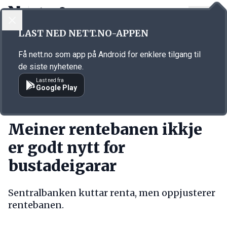
LOGG INN
MENY
Annonsørinnhold
LAST NED NETT.NO-APPEN
Link for annonse
Få nett.no som app på Android for enklere tilgang til
de siste nyhetene.
Last ned fra
Google Play
KORT FORTALT
Meiner rentebanen ikkje
er godt nytt for
bustadeigarar
Sentralbanken kuttar renta, men oppjusterer
rentebanen.