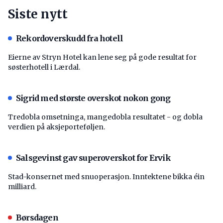
Siste nytt
Rekordoverskudd fra hotell
Eierne av Stryn Hotel kan lene seg på gode resultat for
søsterhotell i Lærdal.
Sigrid med største overskot nokon gong
Tredobla omsetninga, mangedobla resultatet - og dobla
verdien på aksjeporteføljen.
Salsgevinst gav superoverskot for Ervik
Stad-konsernet med snuoperasjon. Inntektene bikka éin
milliard.
Børsdagen