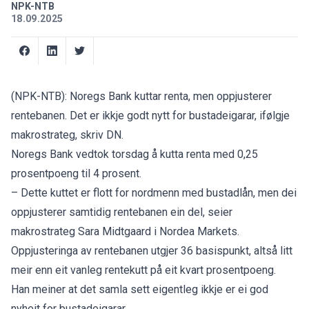
NPK-NTB
18.09.2025
(NPK-NTB): Noregs Bank kuttar renta, men oppjusterer
rentebanen. Det er ikkje godt nytt for bustadeigarar, ifølgje
makrostrateg, skriv
DN
.
Noregs Bank vedtok torsdag å kutta renta med 0,25
prosentpoeng til 4 prosent.
– Dette kuttet er flott for nordmenn med bustadlån, men dei
oppjusterer samtidig rentebanen ein del, seier
makrostrateg Sara Midtgaard i Nordea Markets.
Oppjusteringa av rentebanen utgjer 36 basispunkt, altså litt
meir enn eit vanleg rentekutt på eit kvart prosentpoeng.
Han meiner at det samla sett eigentleg ikkje er ei god
nyheit for bustadeigarar.