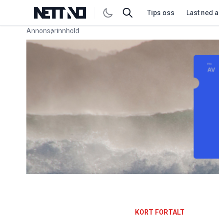
Tips oss
Last ned 
Annonsørinnhold
Link for annonse
KORT FORTALT