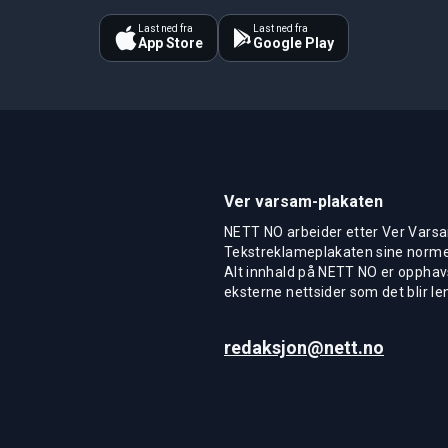
Last ned fra
Last ned fra
App Store
Google Play
Ver varsam-plakaten
NETT NO arbeider etter Ver Varsa
Tekstreklameplakaten sine normer
Alt innhald på NETT NO er opphavs
eksterne nettsider som det blir len
redaksjon@nett.no