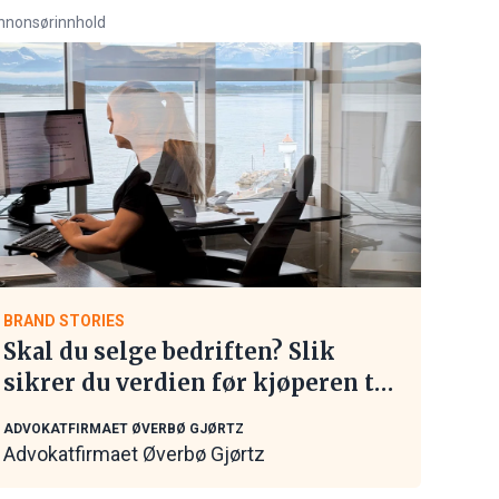
nnonsørinnhold
BRAND STORIES
Skal du selge bedriften? Slik
sikrer du verdien før kjøperen tar
kontakt
ADVOKATFIRMAET ØVERBØ GJØRTZ
Advokatfirmaet Øverbø Gjørtz