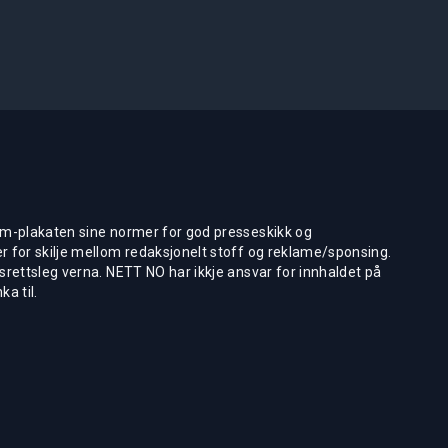
m-plakaten sine normer for god presseskikk og
 for skilje mellom redaksjonelt stoff og reklame/sponsing.
rettsleg verna. NETT NO har ikkje ansvar for innhaldet på
ka til.