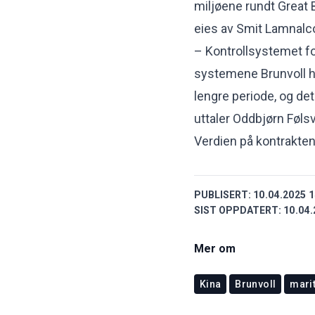
miljøene rundt Great B
eies av Smit Lamnalco
– Kontrollsystemet fo
systemene Brunvoll har
lengre periode, og det
uttaler Oddbjørn Føls
Verdien på kontrakten 
PUBLISERT:
10.04.2025 1
SIST OPPDATERT:
10.04.
Mer om
Kina
Brunvoll
marit