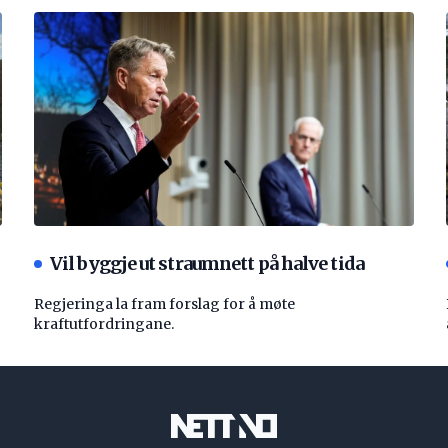
Vil byggje ut straumnett på halve tida
Regjeringa la fram forslag for å møte
kraftutfordringane.