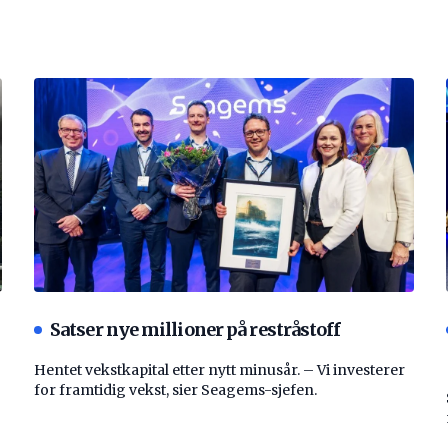
Satser nye millioner på restråstoff
Hentet vekstkapital etter nytt minusår. – Vi investerer
for framtidig vekst, sier Seagems-sjefen.