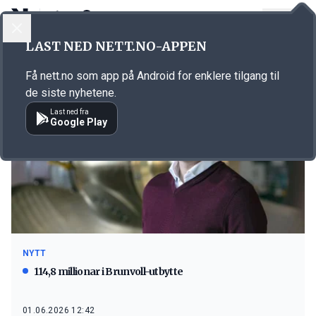
LOGG INN
MENY
LAST NED NETT.NO-APPEN
Emne: Brunvoll
Få nett.no som app på Android for enklere tilgang til
de siste nyhetene.
Last ned fra
Google Play
NYTT
114,8 millionar i Brunvoll-utbytte
01.06.2026 12:42