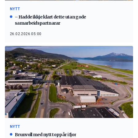
NYTT
– Hadde ikkje klart dette utan gode
samarbeidspartnarar
26.02.2026 05:00
NYTT
Brunvoll med nytt toppår i fjor