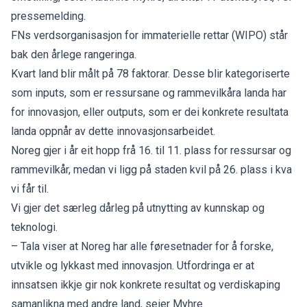
pressemelding.
FNs verdsorganisasjon for immaterielle rettar (WIPO) står
bak den årlege rangeringa.
Kvart land blir målt på 78 faktorar. Desse blir kategoriserte
som inputs, som er ressursane og rammevilkåra landa har
for innovasjon, eller outputs, som er dei konkrete resultata
landa oppnår av dette innovasjonsarbeidet.
Noreg gjer i år eit hopp frå 16. til 11. plass for ressursar og
rammevilkår, medan vi ligg på staden kvil på 26. plass i kva
vi får til.
Vi gjer det særleg dårleg på utnytting av kunnskap og
teknologi.
– Tala viser at Noreg har alle føresetnader for å forske,
utvikle og lykkast med innovasjon. Utfordringa er at
innsatsen ikkje gir nok konkrete resultat og verdiskaping
samanlikna med andre land, seier Myhre.