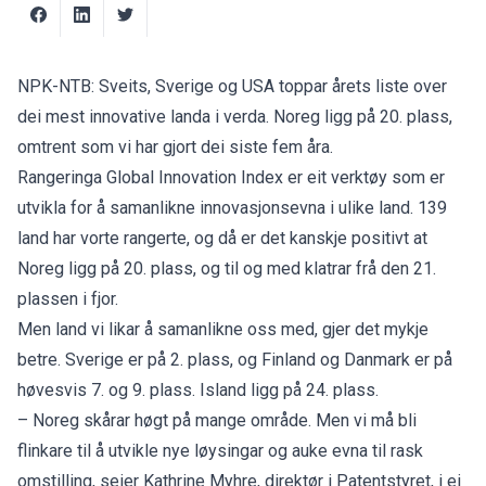
NPK-NTB: Sveits, Sverige og USA toppar årets liste over
dei mest innovative landa i verda. Noreg ligg på 20. plass,
omtrent som vi har gjort dei siste fem åra.
Rangeringa
Global Innovation Index
er eit verktøy som er
utvikla for å samanlikne innovasjonsevna i ulike land. 139
land har vorte rangerte, og då er det kanskje positivt at
Noreg ligg på 20. plass, og til og med klatrar frå den 21.
plassen i fjor.
Men land vi likar å samanlikne oss med, gjer det mykje
betre. Sverige er på 2. plass, og Finland og Danmark er på
høvesvis 7. og 9. plass. Island ligg på 24. plass.
– Noreg skårar høgt på mange område. Men vi må bli
flinkare til å utvikle nye løysingar og auke evna til rask
omstilling, seier Kathrine Myhre, direktør i Patentstyret, i ei