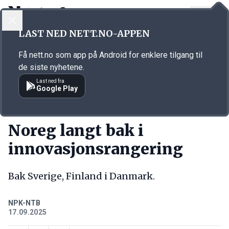
LOGG INN
MENY
Annonsørinnhold
LAST NED NETT.NO-APPEN
Link for annonse
Få nett.no som app på Android for enklere tilgang til
de siste nyhetene.
Last ned fra
Google Play
KORT FORTALT
Noreg langt bak i
innovasjonsrangering
Bak Sverige, Finland i Danmark.
NPK-NTB
17.09.2025