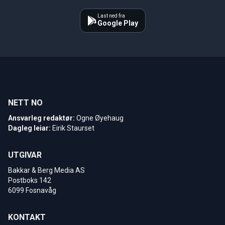
Last ned fra
Google Play
NETT NO
Ansvarleg redaktør:
Ogne Øyehaug
Dagleg leiar:
Eirik Staurset
UTGIVAR
Bakkar & Berg Media AS
Postboks 142
6099 Fosnavåg
KONTAKT