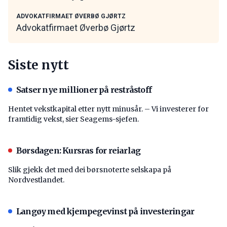
ADVOKATFIRMAET ØVERBØ GJØRTZ
Advokatfirmaet Øverbø Gjørtz
Siste nytt
Satser nye millioner på restråstoff
Hentet vekstkapital etter nytt minusår. – Vi investerer for
framtidig vekst, sier Seagems-sjefen.
Børsdagen: Kursras for reiarlag
Slik gjekk det med dei børsnoterte selskapa på
Nordvestlandet.
Langøy med kjempegevinst på investeringar