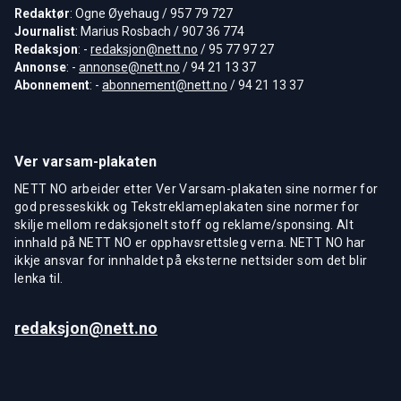
Redaktør
: Ogne Øyehaug / 957 79 727
Journalist
: Marius Rosbach / 907 36 774
Redaksjon
: -
redaksjon@nett.no
/ 95 77 97 27
Annonse
: -
annonse@nett.no
/ 94 21 13 37
Abonnement
: -
abonnement@nett.no
/ 94 21 13 37
Ver varsam-plakaten
NETT NO arbeider etter Ver Varsam-plakaten sine normer for
god presseskikk og Tekstreklameplakaten sine normer for
skilje mellom redaksjonelt stoff og reklame/sponsing. Alt
innhald på NETT NO er opphavsrettsleg verna. NETT NO har
ikkje ansvar for innhaldet på eksterne nettsider som det blir
lenka til.
redaksjon@nett.no