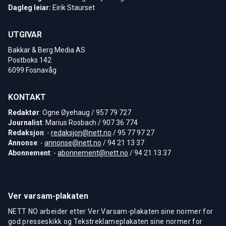
Dagleg leiar:
Eirik Staurset
UTGIVAR
Bakkar & Berg Media AS
Postboks 142
6099 Fosnavåg
KONTAKT
Redaktør
: Ogne Øyehaug / 957 79 727
Journalist
: Marius Rosbach / 907 36 774
Redaksjon
: -
redaksjon@nett.no
/ 95 77 97 27
Annonse
: -
annonse@nett.no
/ 94 21 13 37
Abonnement
: -
abonnement@nett.no
/ 94 21 13 37
Ver varsam-plakaten
NETT NO arbeider etter Ver Varsam-plakaten sine normer for
god presseskikk og Tekstreklameplakaten sine normer for