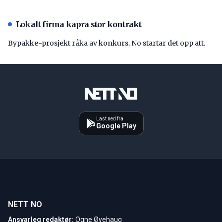
Lokalt firma kapra stor kontrakt
Bypakke-prosjekt råka av konkurs. No startar det opp att.
Last ned fra
Google Play
NETT NO
Ansvarleg redaktør:
Ogne Øyehaug