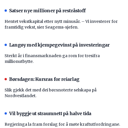
Satser nye millioner på restråstoff
Hentet vekstkapital etter nytt minusår. – Vi investerer for
framtidig vekst, sier Seagems-sjefen.
Langøy med kjempegevinst på investeringar
Sterkt år i finansmarknaden ga rom for tresifra
millionutbytte.
Børsdagen: Kursras for reiarlag
Slik gjekk det med dei børsnoterte selskapa på
Nordvestlandet.
Vil byggje ut straumnett på halve tida
Regjeringa la fram forslag for å møte kraftutfordringane.