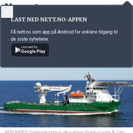
LOGG INN
MENY
Annonsørinnhold
LAST NED NETT.NO-APPEN
Link for annonse
Få nett.no som app på Android for enklere tilgang til
de siste nyhetene.
Last ned fra
Google Play
MEIR ARBEID: Havila Harmony er sikra arbeid i Brasil ut neste år. Foto: