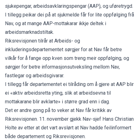
sjukepengar, arbeidsavklaringspengar (AAP), og uføretrygd.
I tillegg peikar dei på at sjukmelde får for lite oppfølging frå
Nav, og at mange AAP-mottakarar ikkje deltek i
arbeidsmarknadstiltak.
Riksrevisjonen tilrår at Arbeids- og
inkluderingsdepartementet sørgjer for at Nav får betre
vilkår for å fange opp kven som treng meir oppfølging, og
sørgjer for betre informasjonsutveksling mellom Nav,
fastlegar og arbeidsgivarar.
I tillegg får departementet ei tilråding om å gjere at AAP blir
ei «aktiv arbeidsretta yting, slik at arbeidsevna til
mottakarane blir avklarte» i større grad enn i dag.
Det er andre gong på to veker at Nav får kritikk av
Riksrevisjonen. 11. november gjekk Nav-sjef Hans Christian
Holte av etter at det vart avslørt at Nav hadde feilinformert
både departement og Riksrevisjonen.