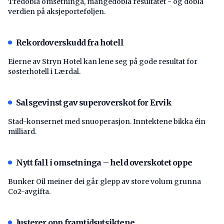
Tredobla omsetninga, mangedobla resultatet - og dobla
verdien på aksjeporteføljen.
Rekordoverskudd fra hotell
Eierne av Stryn Hotel kan lene seg på gode resultat for
søsterhotell i Lærdal.
Salsgevinst gav superoverskot for Ervik
Stad-konsernet med snuoperasjon. Inntektene bikka éin
milliard.
Nytt fall i omsetninga – held overskotet oppe
Bunker Oil meiner dei går glepp av store volum grunna
Co2-avgifta.
Justerer opp framtidsutsiktene