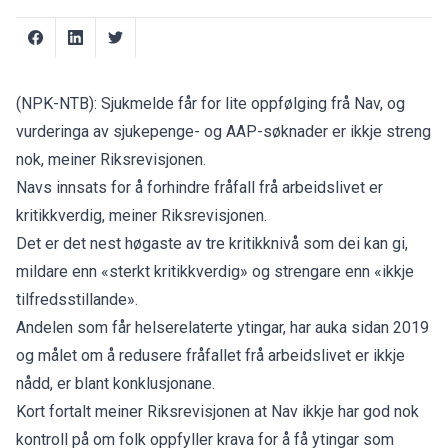
(NPK-NTB): Sjukmelde får for lite oppfølging frå Nav, og
vurderinga av sjukepenge- og AAP-søknader er ikkje streng
nok, meiner Riksrevisjonen.
Navs innsats for å forhindre fråfall frå arbeidslivet er
kritikkverdig,
meiner Riksrevisjonen
.
Det er det nest høgaste av tre kritikknivå som dei kan gi,
mildare enn «sterkt kritikkverdig» og strengare enn «ikkje
tilfredsstillande».
Andelen som får helserelaterte ytingar, har auka sidan 2019
og målet om å redusere fråfallet frå arbeidslivet er ikkje
nådd, er blant konklusjonane.
Kort fortalt meiner Riksrevisjonen at Nav ikkje har god nok
kontroll på om folk oppfyller krava for å få ytingar som