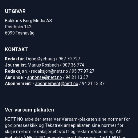
UTGIVAR
Bakkar & Berg Media AS
Postboks 142
6099 Fosnavåg
KONTAKT
Redaktør
: Ogne Øyehaug / 957 79 727
Journalist
: Marius Rosbach / 907 36 774
Redaksjon
: -
redaksjon@nett.no
/ 95 77 97 27
Annonse
: -
annonse@nett.no
/ 94 21 13 37
Abonnement
: -
abonnement@nett.no
/ 94 21 13 37
Ver varsam-plakaten
NETT NO arbeider etter Ver Varsam-plakaten sine normer for
god presseskikk og Tekstreklameplakaten sine normer for
skilje mellom redaksjonelt stoff og reklame/sponsing. Alt
innhald på NETT NO er opphavsrettsleg verna. NETT NO har