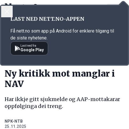
LOGG INN
MENY
Annonsørinnhold
LAST NED NETT.NO-APPEN
Link for annonse
Få nett.no som app på Android for enklere tilgang til
de siste nyhetene.
Last ned fra
Google Play
KORT FORTALT
Ny kritikk mot manglar i
NAV
Har ikkje gitt sjukmelde og AAP-mottakarar
oppfølginga dei treng.
NPK-NTB
25.11.2025