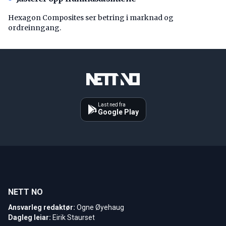
Hexagon Composites ser betring i marknad og
ordreinngang.
Last ned fra
Google Play
NETT NO
Ansvarleg redaktør:
Ogne Øyehaug
Dagleg leiar:
Eirik Staurset