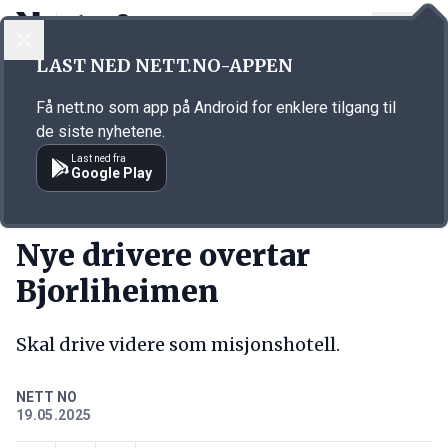
LOGG INN
MENY
Annonsørinnhold
LAST NED NETT.NO-APPEN
Link for annonse
Få nett.no som app på Android for enklere tilgang til
de siste nyhetene.
Last ned fra
Google Play
KORT FORTALT
Nye drivere overtar
Bjorliheimen
Skal drive videre som misjonshotell.
NETT NO
19.05.2025