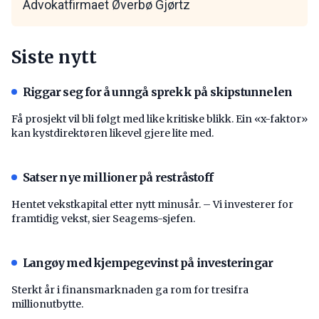
Advokatfirmaet Øverbø Gjørtz
Siste nytt
Riggar seg for å unngå sprekk på skipstunnelen
Få prosjekt vil bli følgt med like kritiske blikk. Ein «x-faktor»
kan kystdirektøren likevel gjere lite med.
Satser nye millioner på restråstoff
Hentet vekstkapital etter nytt minusår. – Vi investerer for
framtidig vekst, sier Seagems-sjefen.
Langøy med kjempegevinst på investeringar
Sterkt år i finansmarknaden ga rom for tresifra
millionutbytte.