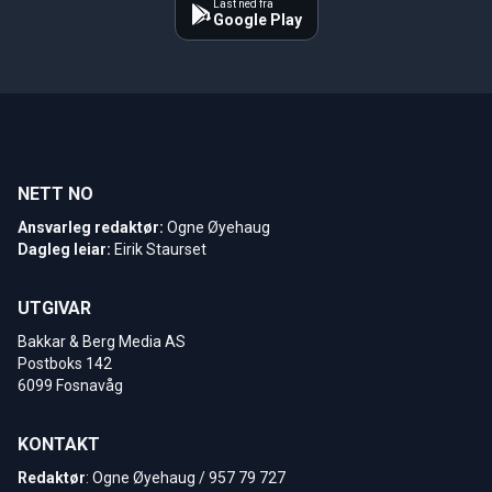
Last ned fra
Google Play
NETT NO
Ansvarleg redaktør:
Ogne Øyehaug
Dagleg leiar:
Eirik Staurset
UTGIVAR
Bakkar & Berg Media AS
Postboks 142
6099 Fosnavåg
KONTAKT
Redaktør
: Ogne Øyehaug / 957 79 727