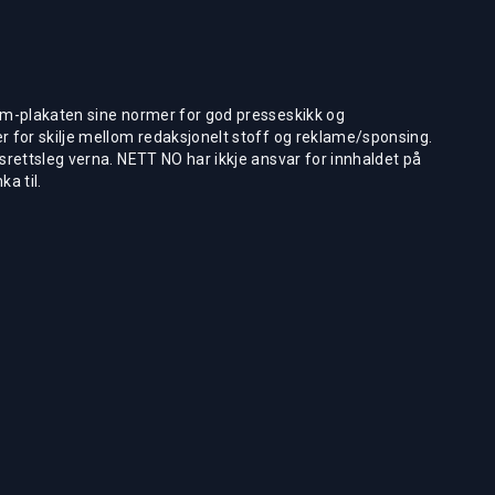
m-plakaten sine normer for god presseskikk og
 for skilje mellom redaksjonelt stoff og reklame/sponsing.
rettsleg verna. NETT NO har ikkje ansvar for innhaldet på
ka til.