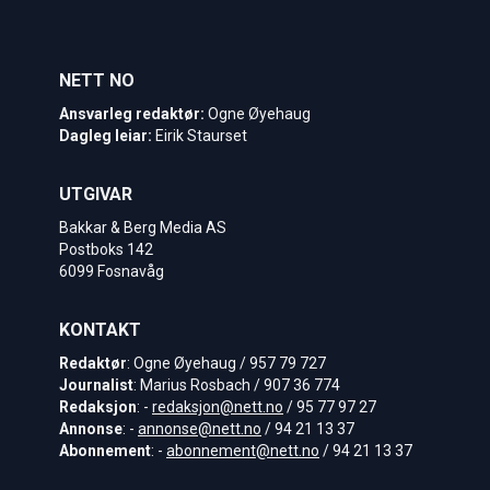
NETT NO
Ansvarleg redaktør:
Ogne Øyehaug
Dagleg leiar:
Eirik Staurset
UTGIVAR
Bakkar & Berg Media AS
Postboks 142
6099 Fosnavåg
KONTAKT
Redaktør
: Ogne Øyehaug / 957 79 727
Journalist
: Marius Rosbach / 907 36 774
Redaksjon
: -
redaksjon@nett.no
/ 95 77 97 27
Annonse
: -
annonse@nett.no
/ 94 21 13 37
Abonnement
: -
abonnement@nett.no
/ 94 21 13 37