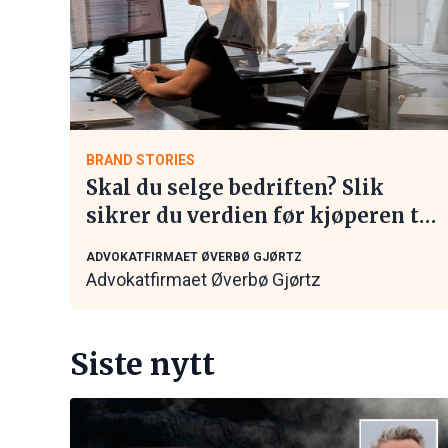
BRAND STORIES
Skal du selge bedriften? Slik
sikrer du verdien før kjøperen tar
kontakt
ADVOKATFIRMAET ØVERBØ GJØRTZ
Advokatfirmaet Øverbø Gjørtz
Siste nytt