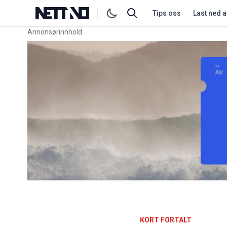
Tips oss
Last ned 
Annonsørinnhold
Link for annonse
KORT FORTALT