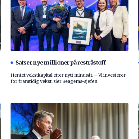
Satser nye millioner på restråstoff
Hentet vekstkapital etter nytt minusår. – Vi investerer
for framtidig vekst, sier Seagems-sjefen.