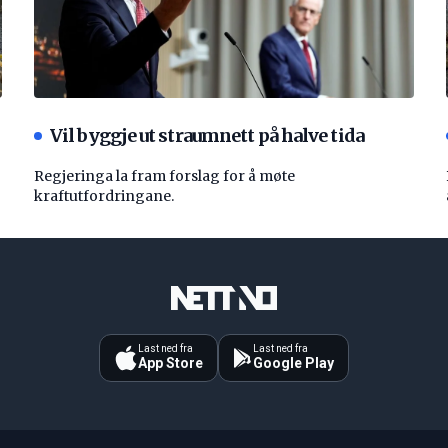
Vil byggje ut straumnett på halve tida
Regjeringa la fram forslag for å møte
kraftutfordringane.
Last ned fra
Last ned fra
App Store
Google Play