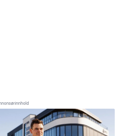
nnonsørinnhold