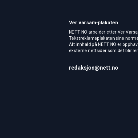
Ver varsam-plakaten
NETT NO arbeider etter Ver Varsa
Tekstreklameplakaten sine normer
Alt innhald på NETT NO er opphavs
eksterne nettsider som det blir len
redaksjon@nett.no