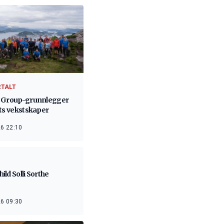
RTALT
 Group-grunnlegger
ets vekstskaper
6 22:10
ld Solli Sorthe
6 09:30