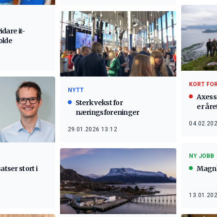
vidare it-
olde
KORT FO
NYTT
Axess
Sterk vekst for
er år
næringsforeninger
04.02.202
29.01.2026 13:12
NY JOBB
atser stort i
Magnhi
13.01.202