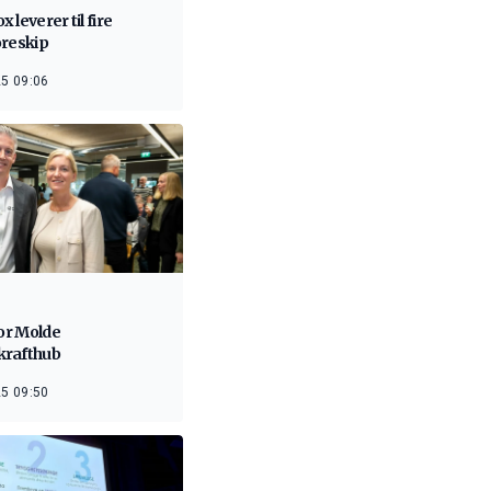
 leverer til fire
oreskip
5 09:06
for Molde
rafthub
5 09:50