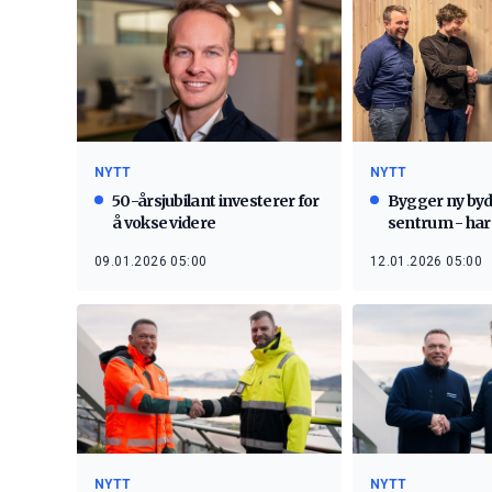
NYTT
NYTT
Bygger ny byd
50-årsjubilant investerer for
sentrum - har 
å vokse videre
leiligheter ved
12.01.2026 05:00
09.01.2026 05:00
NYTT
NYTT