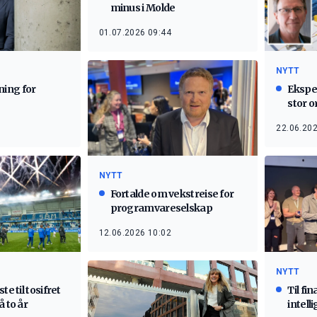
minus i Molde
01.07.2026 09:44
NYTT
ing for
Eksper
stor 
22.06.202
NYTT
Fortalde om vekstreise for
programvareselskap
12.06.2026 10:02
NYTT
te til tosifret
Til fi
å to år
intell