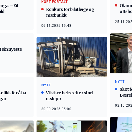
KORT FORTALT
ga: – Eit
Glamox
Konkurs for bilutleige og
old
offsh
matbutikk
25.11.202
06.11.2025 19:48
 sin nyeste
NYTT
NYTT
Slutt 
itikk for å ha
Vil sikre betre etter stort
Bærek
gar
utslepp
02.10.202
30.09.2025 05:00