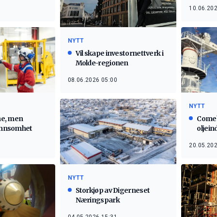
10.06.202
NYTT
Vil skape investornettverk i
Molde-regionen
08.06.2026 05:00
NYTT
ene, men
Comeb
lønnsomhet
oljein
20.05.202
NYTT
Storkjøp av Digerneset
Næringspark