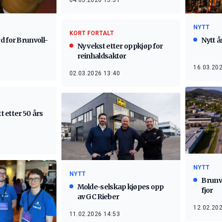
04.05.2026 15:31
NYTT
KORT FORTALT
d for Brunvoll-
Nytt 
Ny vekst etter oppkjøp for
reinhaldsaktør
16.03.202
02.03.2026 13:40
tt etter 50 års
NYTT
NYTT
Brunvo
Molde-selskap kjøpes opp
fjor
av GC Rieber
12.02.202
11.02.2026 14:53