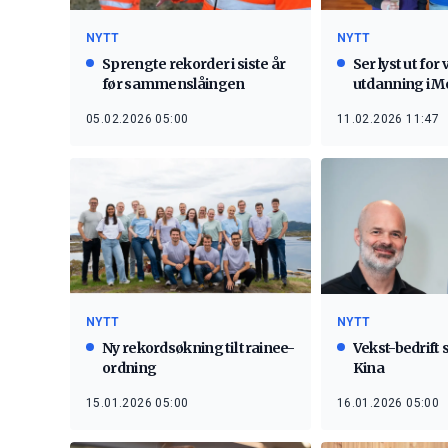
NYTT
NYTT
Ser lyst ut for 
Sprengte rekorder i siste år
utdanning i M
før sammenslåingen
11.02.2026 11:47
05.02.2026 05:00
NYTT
NYTT
Vekst-bedrift s
Ny rekordsøkning til trainee-
Kina
ordning
16.01.2026 05:00
15.01.2026 05:00