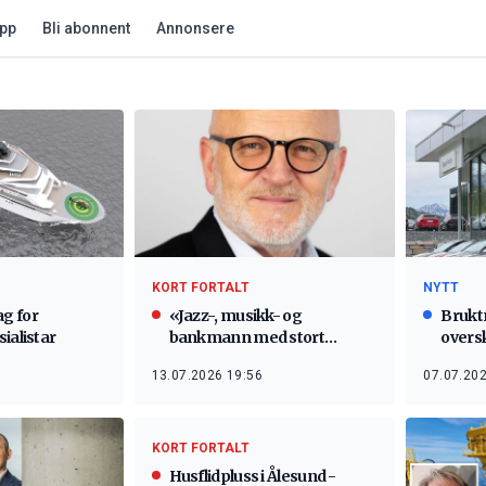
app
Bli abonnent
Annonsere
KORT FORTALT
NYTT
g for
«Jazz-, musikk- og
Brukt
ialistar
bankmann med stort
overs
hjarta»
13.07.2026 19:56
07.07.202
KORT FORTALT
Husflidpluss i Ålesund -