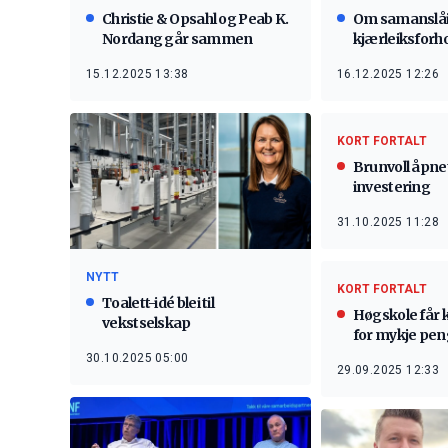
Om samanslåin
Christie & Opsahl og Peab K.
kjærleiksforh
Nordang går sammen
16.12.2025 12:26
15.12.2025 13:38
KORT FORTALT
Brunvoll åpnet
investering
31.10.2025 11:28
NYTT
KORT FORTALT
Toalett-idé blei til
Høgskole får kr
vekstselskap
for mykje pen
30.10.2025 05:00
29.09.2025 12:33