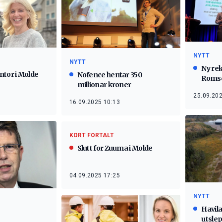
NYTT
NYTT
Ny rek
ntor i Molde
Nofence hentar 350
Romsd
millionar kroner
25.09.202
16.09.2025 10:13
KORT FORTALT
Slutt for Zuuma i Molde
04.09.2025 17:25
NYTT
Havila
utslep