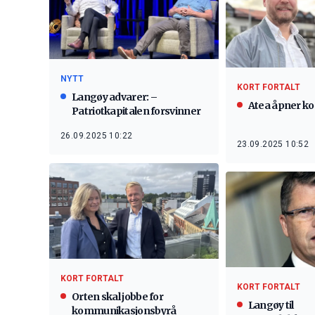
NYTT
KORT FORTALT
Langøy advarer: –
Atea åpner ko
Patriotkapitalen forsvinner
26.09.2025 10:22
23.09.2025 10:52
KORT FORTALT
KORT FORTALT
Orten skal jobbe for
Langøy til
kommunikasjonsbyrå