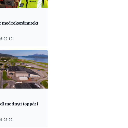
år med rekordinntekt
6 09:12
ll med nytt toppår i
6 05:00