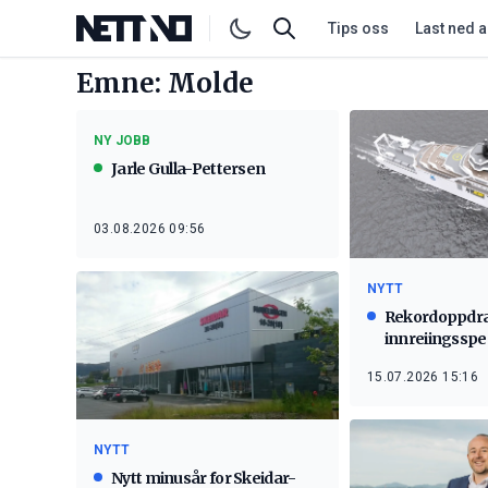
Tips oss
Last ned 
Emne: Molde
NY JOBB
Jarle Gulla-Pettersen
03.08.2026 09:56
NYTT
Rekordoppdra
innreiingsspes
15.07.2026 15:16
NYTT
Nytt minusår for Skeidar-