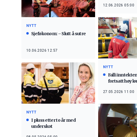
12.06.2026 05:00
NYTT
Sjeføkonom: – Slutt å sutre
10.06.2026 12:57
NYTT
Fall i inntekt
fortsatt høy 
27.05.2026 11:00
NYTT
I pluss etter to år med
underskot