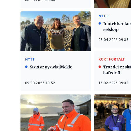
08.05.2026 05:00
NYTT
Inntektsrekor
selskap
28.04.2026 09:38
KORT FORTALT
NYTT
Tror det er slu
Startar ny avis i Molde
kafedrift
16.02.2026 09:33
09.03.2026 10:52