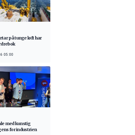
tar på tunge løft har
ordrebok
6 05:00
nale med kunstig
igens for industrien