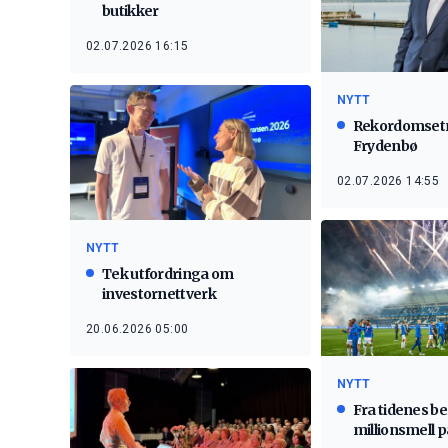
butikker
02.07.2026 16:15
NYTT
Rekordomsetn
Frydenbø
02.07.2026 14:55
NYTT
Tek utfordringa om
investornettverk
20.06.2026 05:00
NYTT
Fra tidenes bes
millionsmell p