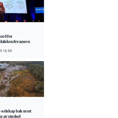
ord for
alskonferansen
5 16:04
-selskap bak stort
p av gjødsel