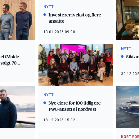
NYTT
Investerer i vekst og flere
ansatte
13.01.2026 09:00
NYTT
el i Molde
Siktar
solgt 70
 sjøen
30.12.202
NYTT
Nye eiere for 100 tidligere
PwC-ansatte i nordvest
18.12.2025 15:32
KORT FO