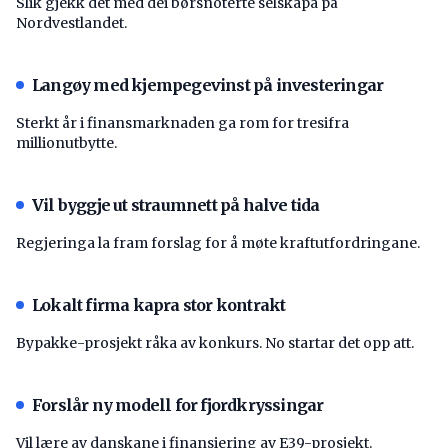
Slik gjekk det med dei børsnoterte selskapa på
Nordvestlandet.
Langøy med kjempegevinst på investeringar
Sterkt år i finansmarknaden ga rom for tresifra
millionutbytte.
Vil byggje ut straumnett på halve tida
Regjeringa la fram forslag for å møte kraftutfordringane.
Lokalt firma kapra stor kontrakt
Bypakke-prosjekt råka av konkurs. No startar det opp att.
Forslår ny modell for fjordkryssingar
Vil lære av danskane i finansiering av E39-prosjekt.