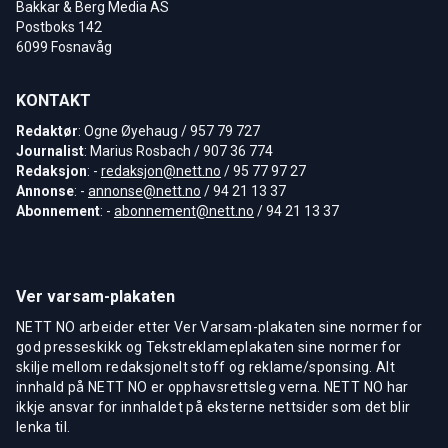
Bakkar & Berg Media AS
Postboks 142
6099 Fosnavåg
KONTAKT
Redaktør
: Ogne Øyehaug / 957 79 727
Journalist
: Marius Rosbach / 907 36 774
Redaksjon
: -
redaksjon@nett.no
/ 95 77 97 27
Annonse
: -
annonse@nett.no
/ 94 21 13 37
Abonnement
: -
abonnement@nett.no
/ 94 21 13 37
Ver varsam-plakaten
NETT NO arbeider etter Ver Varsam-plakaten sine normer for
god presseskikk og Tekstreklameplakaten sine normer for
skilje mellom redaksjonelt stoff og reklame/sponsing. Alt
innhald på NETT NO er opphavsrettsleg verna. NETT NO har
ikkje ansvar for innhaldet på eksterne nettsider som det blir
lenka til.