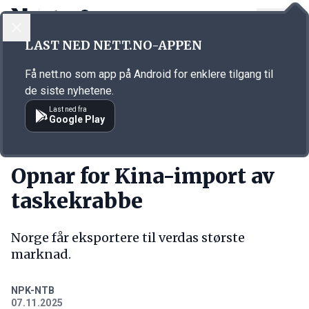
LOGG INN
MENY
Annonsørinnhold
LAST NED NETT.NO-APPEN
Link for annonse
Få nett.no som app på Android for enklere tilgang til
de siste nyhetene.
Last ned fra
Google Play
KORT FORTALT
Opnar for Kina-import av
taskekrabbe
Norge får eksportere til verdas største
marknad.
NPK-NTB
07.11.2025