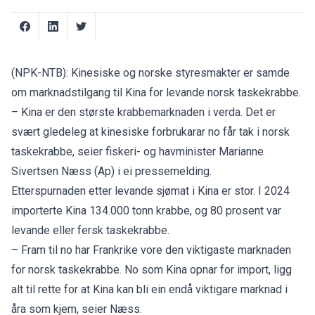
(NPK-NTB): Kinesiske og norske styresmakter er samde
om marknadstilgang til Kina for levande norsk taskekrabbe.
– Kina er den største krabbemarknaden i verda. Det er
svært gledeleg at kinesiske forbrukarar no får tak i norsk
taskekrabbe, seier fiskeri- og havminister Marianne
Sivertsen Næss (Ap) i ei
pressemelding
.
Etterspurnaden etter levande sjømat i Kina er stor. I 2024
importerte Kina 134.000 tonn krabbe, og 80 prosent var
levande eller fersk taskekrabbe.
– Fram til no har Frankrike vore den viktigaste marknaden
for norsk taskekrabbe. No som Kina opnar for import, ligg
alt til rette for at Kina kan bli ein endå viktigare marknad i
åra som kjem, seier Næss.