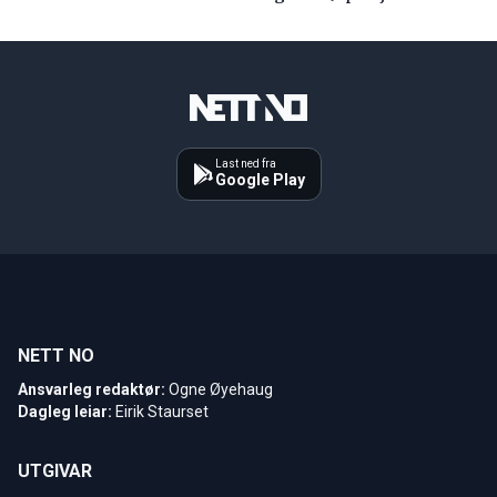
Last ned fra
Google Play
NETT NO
Ansvarleg redaktør:
Ogne Øyehaug
Dagleg leiar:
Eirik Staurset
UTGIVAR