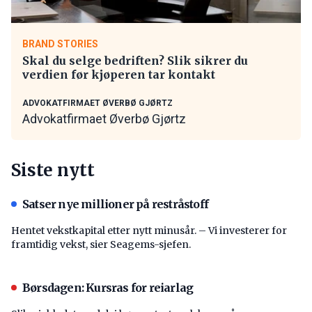
BRAND STORIES
Skal du selge bedriften? Slik sikrer du
verdien før kjøperen tar kontakt
ADVOKATFIRMAET ØVERBØ GJØRTZ
Advokatfirmaet Øverbø Gjørtz
Siste nytt
Satser nye millioner på restråstoff
Hentet vekstkapital etter nytt minusår. – Vi investerer for
framtidig vekst, sier Seagems-sjefen.
Børsdagen: Kursras for reiarlag