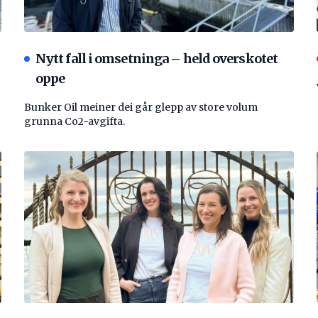
Nytt fall i omsetninga – held overskotet
oppe
Bunker Oil meiner dei går glepp av store volum
grunna Co2-avgifta.