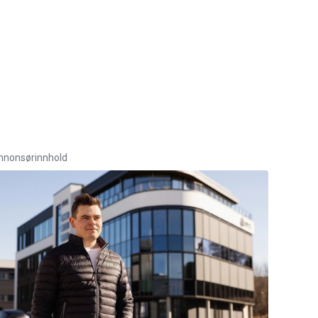
nnonsørinnhold