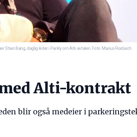
r Stian Bang, daglig leder i Parkly om Alti-avtalen. Foto: Marius Rosbach
 med Alti-kontrakt
eden blir også medeier i parkeringste