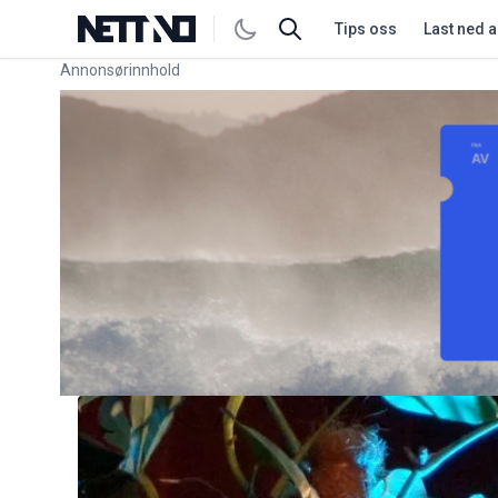
Tips oss
Last ned 
Annonsørinnhold
Link for annonse