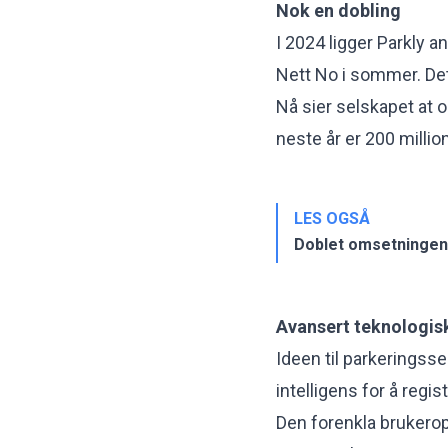
Nok en dobling
I 2024 ligger Parkly a
Nett No i sommer. Det 
Nå sier selskapet at o
neste år er 200 millio
LES OGSÅ
Doblet omsetningen 
Avansert teknologis
Ideen til parkeringss
intelligens for å regis
Den forenkla brukerop