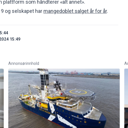
en plattform som håndterer «alt annet».
019 og selskapet har
mangedoblet salget år for år
.
5:44
2024 15:49
Annonsørinnhold
A