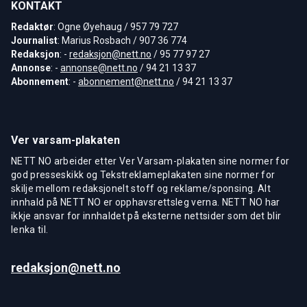
KONTAKT
Redaktør
: Ogne Øyehaug / 957 79 727
Journalist
: Marius Rosbach / 907 36 774
Redaksjon
: -
redaksjon@nett.no
/ 95 77 97 27
Annonse
: -
annonse@nett.no
/ 94 21 13 37
Abonnement
: -
abonnement@nett.no
/ 94 21 13 37
Ver varsam-plakaten
NETT NO arbeider etter Ver Varsam-plakaten sine normer for
god presseskikk og Tekstreklameplakaten sine normer for
skilje mellom redaksjonelt stoff og reklame/sponsing. Alt
innhald på NETT NO er opphavsrettsleg verna. NETT NO har
ikkje ansvar for innhaldet på eksterne nettsider som det blir
lenka til.
redaksjon@nett.no