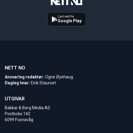
Last ned fra
Google Play
NETT NO
Ansvarleg redaktør:
Ogne Øyehaug
Dagleg leiar:
Eirik Staurset
UTGIVAR
Bakkar & Berg Media AS
Postboks 142
6099 Fosnavåg