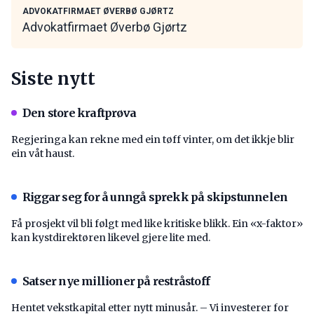
ADVOKATFIRMAET ØVERBØ GJØRTZ
Advokatfirmaet Øverbø Gjørtz
Siste nytt
Den store kraftprøva
Regjeringa kan rekne med ein tøff vinter, om det ikkje blir
ein våt haust.
Riggar seg for å unngå sprekk på skipstunnelen
Få prosjekt vil bli følgt med like kritiske blikk. Ein «x-faktor»
kan kystdirektøren likevel gjere lite med.
Satser nye millioner på restråstoff
Hentet vekstkapital etter nytt minusår. – Vi investerer for