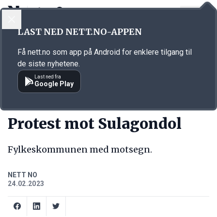
LOGG INN
MENY
Annonsørinnhold
LAST NED NETT.NO-APPEN
Link for annonse
Få nett.no som app på Android for enklere tilgang til
de siste nyhetene.
Last ned fra
Google Play
KORT FORTALT
Protest mot Sulagondol
Fylkeskommunen med motsegn.
NETT NO
24.02.2023