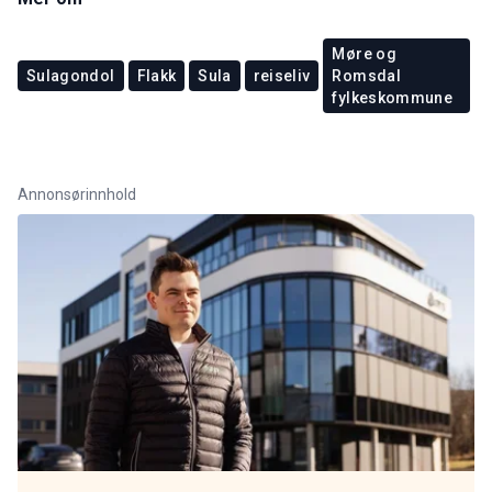
Møre og
Sulagondol
Flakk
Sula
reiseliv
Romsdal
fylkeskommune
Annonsørinnhold