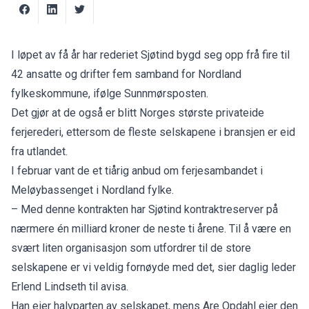
I løpet av få år har rederiet Sjøtind bygd seg opp frå fire til
42 ansatte og drifter fem samband for Nordland
fylkeskommune, ifølge
Sunnmørsposten
.
Det gjør at de også er blitt Norges største privateide
ferjerederi, ettersom de fleste selskapene i bransjen er eid
fra utlandet.
I februar vant de et tiårig anbud om ferjesambandet i
Meløybassenget i Nordland fylke.
– Med denne kontrakten har Sjøtind kontraktreserver på
nærmere én milliard kroner de neste ti årene. Til å være en
svært liten organisasjon som utfordrer til de store
selskapene er vi veldig fornøyde med det, sier daglig leder
Erlend Lindseth til avisa.
Han eier halvparten av selskapet, mens Are Opdahl eier den