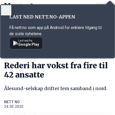
LOGG INN
MENY
Annonsørinnhold
LAST NED NETT.NO-APPEN
Link for annonse
Få nett.no som app på Android for enklere tilgang til
de siste nyhetene.
Last ned fra
Google Play
KORT FORTALT
Rederi har vokst fra fire til
42 ansatte
Ålesund-selskap drifter fem samband i nord.
NETT NO
24.03.2025