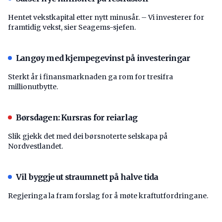
Hentet vekstkapital etter nytt minusår. – Vi investerer for
framtidig vekst, sier Seagems-sjefen.
Langøy med kjempegevinst på investeringar
Sterkt år i finansmarknaden ga rom for tresifra
millionutbytte.
Børsdagen: Kursras for reiarlag
Slik gjekk det med dei børsnoterte selskapa på
Nordvestlandet.
Vil byggje ut straumnett på halve tida
Regjeringa la fram forslag for å møte kraftutfordringane.