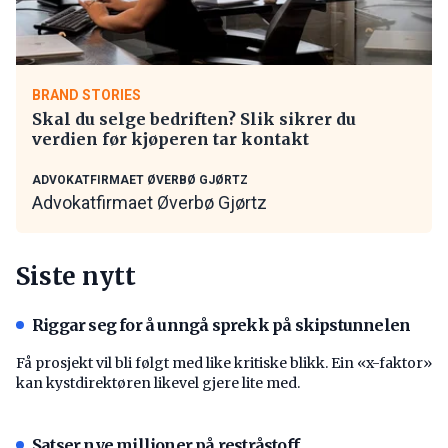
BRAND STORIES
Skal du selge bedriften? Slik sikrer du
verdien før kjøperen tar kontakt
ADVOKATFIRMAET ØVERBØ GJØRTZ
Advokatfirmaet Øverbø Gjørtz
Siste nytt
Riggar seg for å unngå sprekk på skipstunnelen
Få prosjekt vil bli følgt med like kritiske blikk. Ein «x-faktor»
kan kystdirektøren likevel gjere lite med.
Satser nye millioner på restråstoff