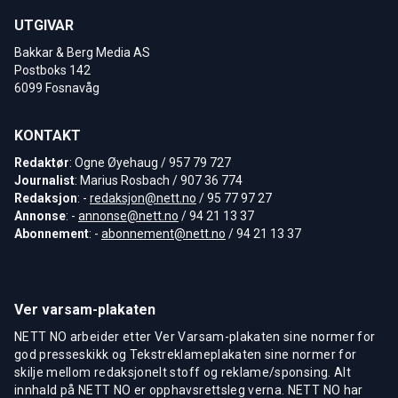
UTGIVAR
Bakkar & Berg Media AS
Postboks 142
6099 Fosnavåg
KONTAKT
Redaktør
: Ogne Øyehaug / 957 79 727
Journalist
: Marius Rosbach / 907 36 774
Redaksjon
: -
redaksjon@nett.no
/ 95 77 97 27
Annonse
: -
annonse@nett.no
/ 94 21 13 37
Abonnement
: -
abonnement@nett.no
/ 94 21 13 37
Ver varsam-plakaten
NETT NO arbeider etter Ver Varsam-plakaten sine normer for
god presseskikk og Tekstreklameplakaten sine normer for
skilje mellom redaksjonelt stoff og reklame/sponsing. Alt
innhald på NETT NO er opphavsrettsleg verna. NETT NO har