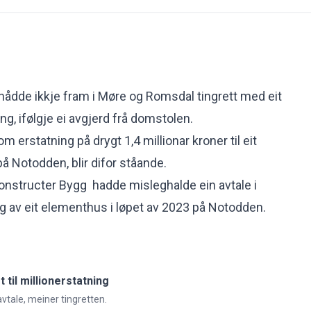
ådde ikkje fram i Møre og Romsdal tingrett med eit
ng, ifølgje ei avgjerd frå domstolen.
 erstatning på drygt 1,4 millionar kroner til eit
å Notodden, blir difor ståande.
nstructer Bygg hadde misleghalde ein avtale i
 av eit elementhus i løpet av 2023 på Notodden.
 til millionerstatning
avtale, meiner tingretten.