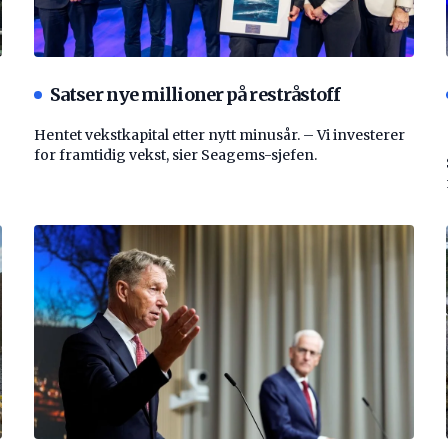
Satser nye millioner på restråstoff
Hentet vekstkapital etter nytt minusår. – Vi investerer
for framtidig vekst, sier Seagems-sjefen.