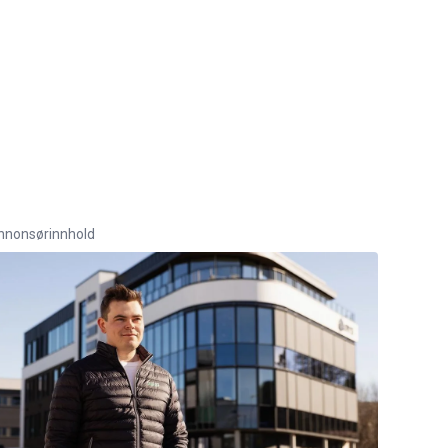
nnonsørinnhold