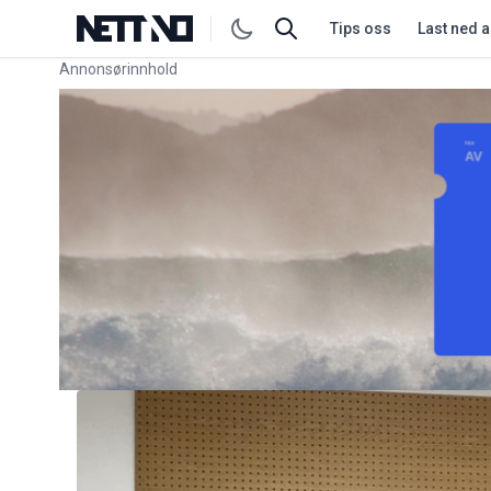
Tips oss
Last ned 
Annonsørinnhold
Link for annonse