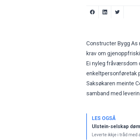
Constructer Bygg As n
krav om gjenoppfriski
Ei nyleg fråværsdom om
enkeltpersonføretak p
Saksøkaren meinte Co
samband med levering
LES OGSÅ
Ulstein-selskap dømt
Leverte ikkje i tråd med 