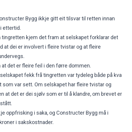
ructer Bygg ikkje gitt eit tilsvar til retten innan
i ettertid.
tingretten kjem det fram at selskapet forklarar det
 dei er involvert i fleire tvistar og at fleire
 undervegs.
at det er fleire feil i den førre dommen.
selskapet fekk frå tingretten var tydeleg både på kva
st som var sett. Om selskapet har fleire tvistar og
n at det er dei sjølv som er til å klandre, om brevet er
rstått.
kkje oppfrisking i saka, og Constructer Bygg må i
kroner i sakskostnader.