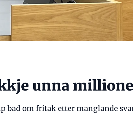
ikkje unna million
p bad om fritak etter manglande svar 