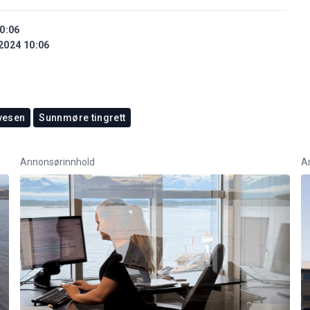
0:06
2024 10:06
svesen
Sunnmøre tingrett
Annonsørinnhold
A