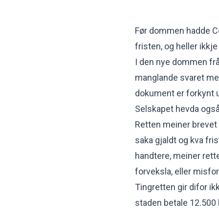
Før dommen hadde Const
fristen, og heller ikkje 
I den nye dommen frå 
manglande svaret med at
dokument er forkynt
Selskapet hevda også 
Retten meiner brevet 
saka gjaldt og kva fri
handtere, meiner rette
forveksla, eller misfo
Tingretten gir difor i
staden betale 12.500 