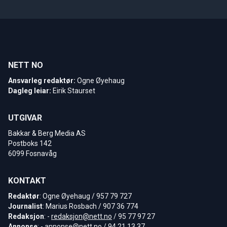
NETT NO
Ansvarleg redaktør:
Ogne Øyehaug
Dagleg leiar:
Eirik Staurset
UTGIVAR
Bakkar & Berg Media AS
Postboks 142
6099 Fosnavåg
KONTAKT
Redaktør
: Ogne Øyehaug / 957 79 727
Journalist
: Marius Rosbach / 907 36 774
Redaksjon
: -
redaksjon@nett.no
/ 95 77 97 27
Annonse
: -
annonse@nett.no
/ 94 21 13 37