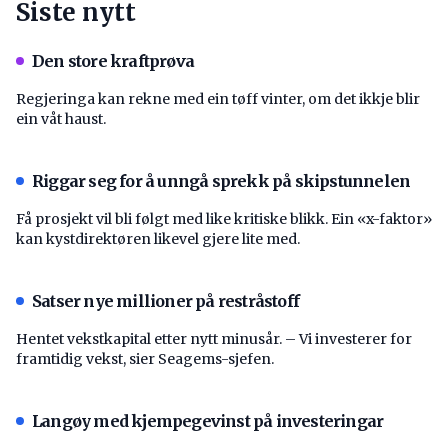
Siste nytt
Den store kraftprøva
Regjeringa kan rekne med ein tøff vinter, om det ikkje blir
ein våt haust.
Riggar seg for å unngå sprekk på skipstunnelen
Få prosjekt vil bli følgt med like kritiske blikk. Ein «x-faktor»
kan kystdirektøren likevel gjere lite med.
Satser nye millioner på restråstoff
Hentet vekstkapital etter nytt minusår. – Vi investerer for
framtidig vekst, sier Seagems-sjefen.
Langøy med kjempegevinst på investeringar