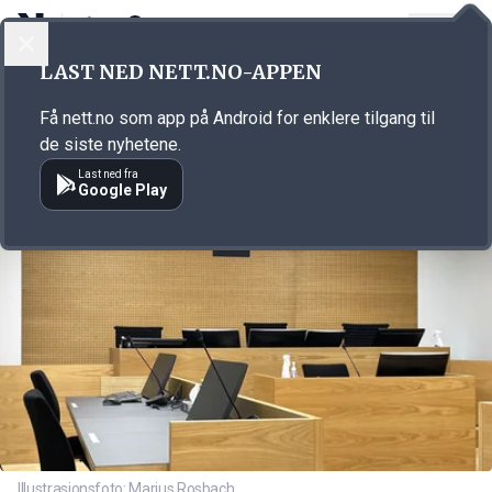
LOGG INN
MENY
Annonsørinnhold
LAST NED NETT.NO-APPEN
Link for annonse
Få nett.no som app på Android for enklere tilgang til
de siste nyhetene.
Last ned fra
Google Play
Illustrasjonsfoto: Marius Rosbach