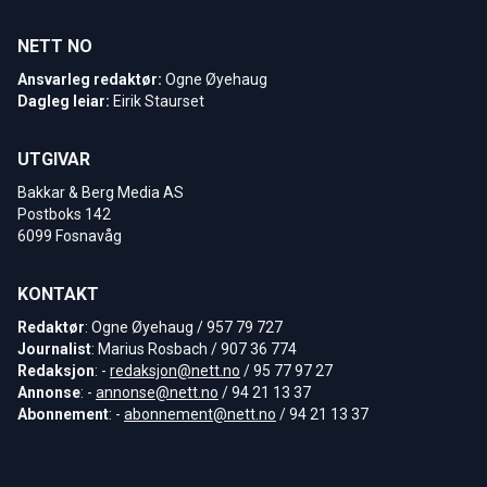
NETT NO
Ansvarleg redaktør:
Ogne Øyehaug
Dagleg leiar:
Eirik Staurset
UTGIVAR
Bakkar & Berg Media AS
Postboks 142
6099 Fosnavåg
KONTAKT
Redaktør
: Ogne Øyehaug / 957 79 727
Journalist
: Marius Rosbach / 907 36 774
Redaksjon
: -
redaksjon@nett.no
/ 95 77 97 27
Annonse
: -
annonse@nett.no
/ 94 21 13 37
Abonnement
: -
abonnement@nett.no
/ 94 21 13 37