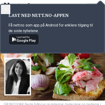
LOGG INN
MENY
Annonsørinnhold
LAST NED NETT.NO-APPEN
Link for annonse
Få nett.no som app på Android for enklere tilgang til
de siste nyhetene.
Last ned fra
Google Play
GRUNLEGGAR: Bente Fylling er grunnleggar, dagleg leiar og medeigar i