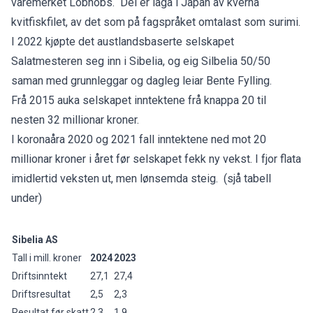
varemerket Lobnobs. Dei er laga i Japan av kverna
kvitfiskfilet, av det som på fagspråket omtalast som surimi.
I 2022 kjøpte det austlandsbaserte selskapet
Salatmesteren seg inn i Sibelia, og eig Silbelia 50/50
saman med grunnleggar og dagleg leiar Bente Fylling.
Frå 2015 auka selskapet inntektene frå knappa 20 til
nesten 32 millionar kroner.
I koronaåra 2020 og 2021 fall inntektene ned mot 20
millionar kroner i året før selskapet fekk ny vekst. I fjor flata
imidlertid veksten ut, men lønsemda steig. (sjå tabell
under)
Sibelia AS
Tall i mill. kroner
2024
2023
Driftsinntekt
27,1
27,4
Driftsresultat
2,5
2,3
Resultat før skatt
2,3
1,9