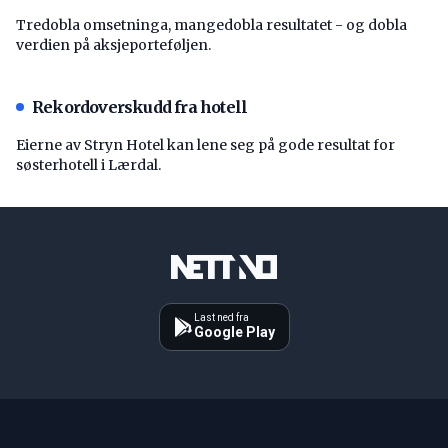
Tredobla omsetninga, mangedobla resultatet - og dobla
verdien på aksjeporteføljen.
Rekordoverskudd fra hotell
Eierne av Stryn Hotel kan lene seg på gode resultat for
søsterhotell i Lærdal.
Last ned fra
Google Play