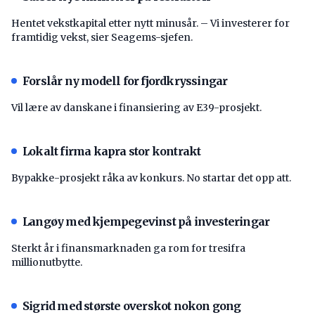
Hentet vekstkapital etter nytt minusår. – Vi investerer for
framtidig vekst, sier Seagems-sjefen.
Forslår ny modell for fjordkryssingar
Vil lære av danskane i finansiering av E39-prosjekt.
Lokalt firma kapra stor kontrakt
Bypakke-prosjekt råka av konkurs. No startar det opp att.
Langøy med kjempegevinst på investeringar
Sterkt år i finansmarknaden ga rom for tresifra
millionutbytte.
Sigrid med største overskot nokon gong