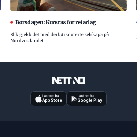
Børsdagen: Kursras for reiarlag
Slik gjekk det med dei børsnoterte selskapa på
Nordvestlandet.
Last ned fra
Last ned fra
App Store
Google Play