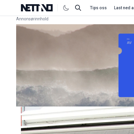
Tips oss
Last ned 
Annonsørinnhold
Link for annonse