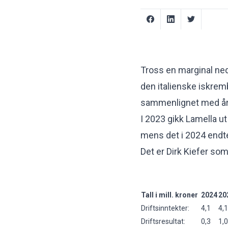
Tross en marginal ne
den italienske iskremb
sammenlignet med år
I 2023 gikk Lamella ut
mens det i 2024 endt
Det er Dirk Kiefer so
Tall i mill. kroner
2024
20
Driftsinntekter:
4,1
4,1
Driftsresultat:
0,3
1,0