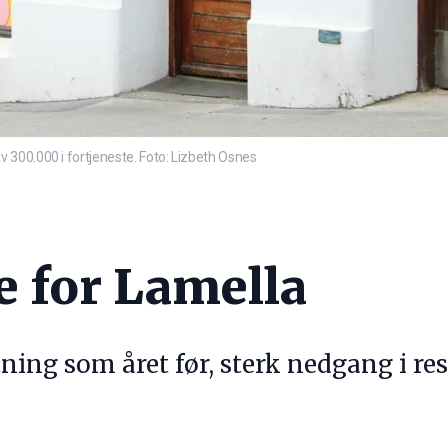
 300.000 i fortjeneste. Foto: Lizbeth Osnes
e for Lamella
ng som året før, sterk nedgang i resu