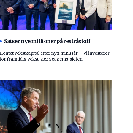
Satser nye millioner på restråstoff
Hentet vekstkapital etter nytt minusår. – Vi investerer
for framtidig vekst, sier Seagems-sjefen.