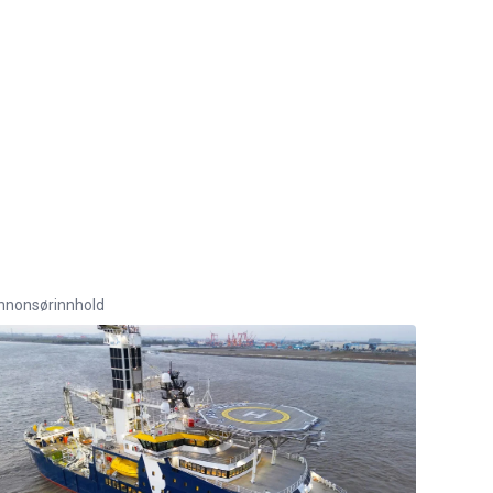
nnonsørinnhold