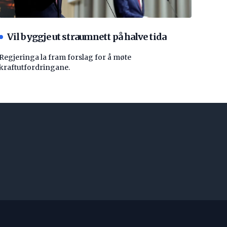
Vil byggje ut straumnett på halve tida
Regjeringa la fram forslag for å møte
kraftutfordringane.