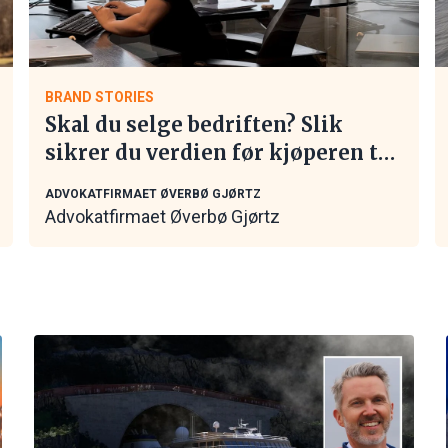
BRAND STORIES
Skal du selge bedriften? Slik
sikrer du verdien før kjøperen tar
kontakt
ADVOKATFIRMAET ØVERBØ GJØRTZ
Advokatfirmaet Øverbø Gjørtz