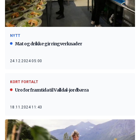
NYTT
Mat og drikke gir ringverknader
24.12.2024 05:00
KORT FORTALT
Uro for framtida til Valldal-jordbæra
18.11.2024 11:43