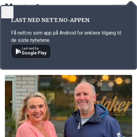
LOGG INN
MENY
LAST NED NETT.NO-APPEN
Emne: matproduksjon
Få nett.no som app på Android for enklere tilgang til
KORT FORTALT
de siste nyhetene.
Aksjonerer mot McDonald's-kylling
Last ned fra
Google Play
29.07.2026 09:57