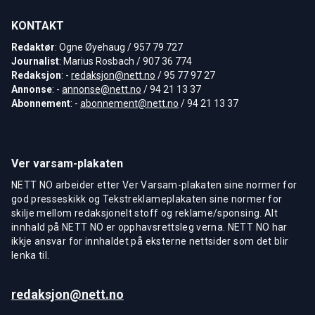
KONTAKT
Redaktør
: Ogne Øyehaug / 957 79 727
Journalist
: Marius Rosbach / 907 36 774
Redaksjon
: -
redaksjon@nett.no
/ 95 77 97 27
Annonse
: -
annonse@nett.no
/ 94 21 13 37
Abonnement
: -
abonnement@nett.no
/ 94 21 13 37
Ver varsam-plakaten
NETT NO arbeider etter Ver Varsam-plakaten sine normer for
god presseskikk og Tekstreklameplakaten sine normer for
skilje mellom redaksjonelt stoff og reklame/sponsing. Alt
innhald på NETT NO er opphavsrettsleg verna. NETT NO har
ikkje ansvar for innhaldet på eksterne nettsider som det blir
lenka til.
redaksjon@nett.no