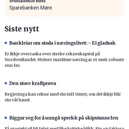
SPAREBANKEN MØRE
Sparebanken Møre
Siste nytt
Bankleiar om stoda i næringslivet: – Ei gladsak
Er ikkje overraska over sterke rekneskapstal på
Nordvestlandet. Meiner maritime næringar er meir robuste
enn før.
Den store kraftprøva
Regjeringa kan rekne med ein tøff vinter, om det ikkje blir
ein våt haust.
Riggar seg for å unngå sprekk på skipstunnelen
Få prosjekt vil bli følgt med like kritiske blikk. Ein «x-faktor»