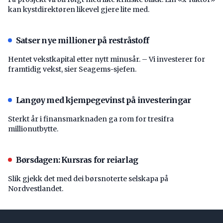
kan kystdirektøren likevel gjere lite med.
Satser nye millioner på restråstoff
Hentet vekstkapital etter nytt minusår. – Vi investerer for
framtidig vekst, sier Seagems-sjefen.
Langøy med kjempegevinst på investeringar
Sterkt år i finansmarknaden ga rom for tresifra
millionutbytte.
Børsdagen: Kursras for reiarlag
Slik gjekk det med dei børsnoterte selskapa på
Nordvestlandet.