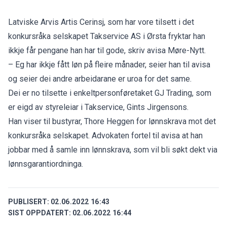
Latviske Arvis Artis Cerinsj, som har vore tilsett i det
konkursråka selskapet Takservice AS i Ørsta fryktar han
ikkje får pengane han har til gode, skriv avisa
Møre-Nytt
.
– Eg har ikkje fått løn på fleire månader, seier han til avisa
og seier dei andre arbeidarane er uroa for det same.
Dei er no tilsette i enkeltpersonføretaket GJ Trading, som
er eigd av styreleiar i Takservice, Gints Jirgensons.
Han viser til bustyrar, Thore Heggen for lønnskrava mot det
konkursråka selskapet. Advokaten fortel til avisa at han
jobbar med å samle inn lønnskrava, som vil bli søkt dekt via
lønnsgarantiordninga.
PUBLISERT:
02.06.2022 16:43
SIST OPPDATERT:
02.06.2022 16:44