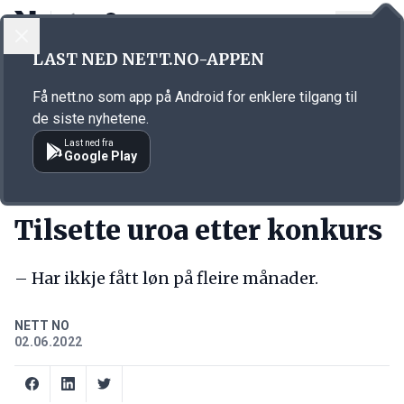
LOGG INN
MENY
Annonsørinnhold
LAST NED NETT.NO-APPEN
Link for annonse
Få nett.no som app på Android for enklere tilgang til
de siste nyhetene.
Last ned fra
Google Play
KORT FORTALT
Tilsette uroa etter konkurs
– Har ikkje fått løn på fleire månader.
NETT NO
02.06.2022