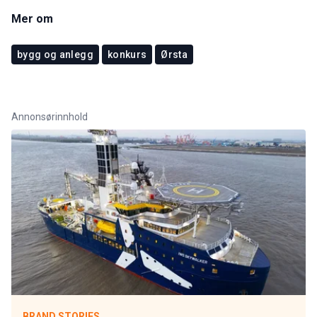
Mer om
bygg og anlegg
konkurs
Ørsta
Annonsørinnhold
BRAND STORIES