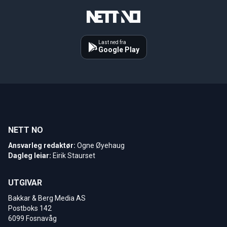
Last ned fra
Google Play
NETT NO
Ansvarleg redaktør:
Ogne Øyehaug
Dagleg leiar:
Eirik Staurset
UTGIVAR
Bakkar & Berg Media AS
Postboks 142
6099 Fosnavåg