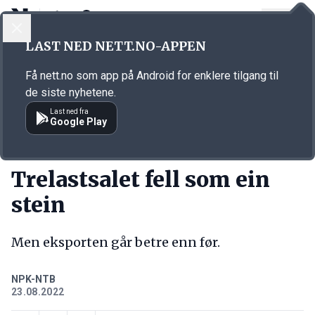
LOGG INN
MENY
Annonsørinnhold
LAST NED NETT.NO-APPEN
Link for annonse
Få nett.no som app på Android for enklere tilgang til
de siste nyhetene.
Last ned fra
Google Play
KORT FORTALT
Trelastsalet fell som ein
stein
Men eksporten går betre enn før.
NPK-NTB
23.08.2022