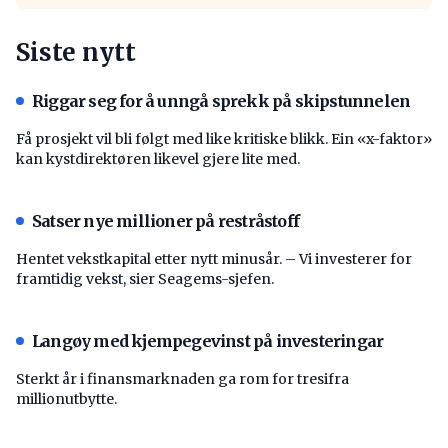
Siste nytt
Riggar seg for å unngå sprekk på skipstunnelen
Få prosjekt vil bli følgt med like kritiske blikk. Ein «x-faktor»
kan kystdirektøren likevel gjere lite med.
Satser nye millioner på restråstoff
Hentet vekstkapital etter nytt minusår. – Vi investerer for
framtidig vekst, sier Seagems-sjefen.
Langøy med kjempegevinst på investeringar
Sterkt år i finansmarknaden ga rom for tresifra
millionutbytte.