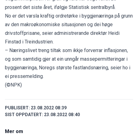
prosent det siste året, ifølgje Statistisk sentralbyrå.
No er det varsla kraftig ordretørke i byggjenæringa på grunn
av den makroøkonomiske situasjonen og dei høge
drivstoffprisane, seier administrerande direktør Heidi
Finstad i Treindustrien.
– Næringslivet treng tiltak som ikkje forverrar inflasjonen,
og som samtidig gjer at ein unngår massepermitteringar i
byggjenæringa, Noregs største fastlandsnæring, seier ho i
ei pressemelding.
(©NPK)
PUBLISERT:
23.08.2022 08:39
SIST OPPDATERT:
23.08.2022 08:40
Mer om