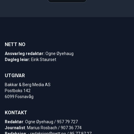
NETT NO
Ansvarleg redaktør:
Ogne Øyehaug
Dagleg leiar:
Eirik Staurset
UTGIVAR
Bakkar & Berg Media AS
Postboks 142
6099 Fosnavåg
KONTAKT
Redaktør
: Ogne Øyehaug / 957 79 727
Journalist
: Marius Rosbach / 907 36 774
Redaksjon
: -
redaksjon@nett.no
/ 95 77 97 27