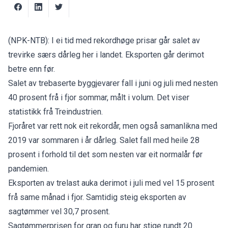
(NPK-NTB): I ei tid med rekordhøge prisar går salet av
trevirke særs dårleg her i landet. Eksporten går derimot
betre enn før.
Salet av trebaserte byggjevarer fall i juni og juli med nesten
40 prosent frå i fjor sommar, målt i volum. Det viser
statistikk frå Treindustrien.
Fjoråret var rett nok eit rekordår, men også samanlikna med
2019 var sommaren i år dårleg. Salet fall med heile 28
prosent i forhold til det som nesten var eit normalår før
pandemien.
Eksporten av trelast auka derimot i juli med vel 15 prosent
frå same månad i fjor. Samtidig steig eksporten av
sagtømmer vel 30,7 prosent.
Sagtømmerprisen for gran og furu har stige rundt 20