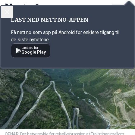
LOGG INN
MENY
Annonsørinnhold
LAST NED NETT.NO-APPEN
Link for annonse
Få nett.no som app på Android for enklere tilgang til
de siste nyhetene.
Last ned fra
Google Play
OPNAR: Det betyr mykje for reiselivsbransjen at Trollstigen mellom