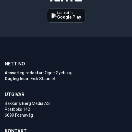
Last ned fra
Google Play
NETT NO
Ansvarleg redaktør:
Ogne Øyehaug
Dagleg leiar:
Eirik Staurset
UTGIVAR
Bakkar & Berg Media AS
Postboks 142
6099 Fosnavåg
KONTAKT