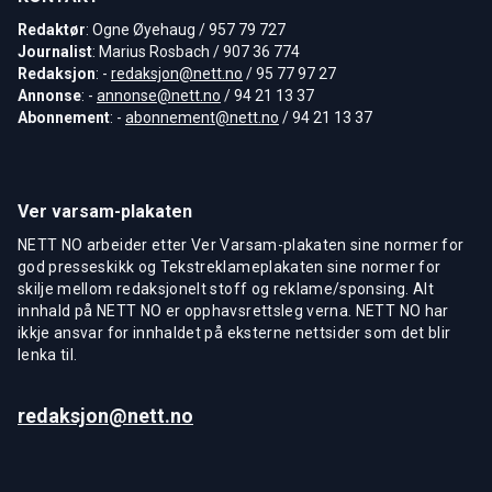
Redaktør
: Ogne Øyehaug / 957 79 727
Journalist
: Marius Rosbach / 907 36 774
Redaksjon
: -
redaksjon@nett.no
/ 95 77 97 27
Annonse
: -
annonse@nett.no
/ 94 21 13 37
Abonnement
: -
abonnement@nett.no
/ 94 21 13 37
Ver varsam-plakaten
NETT NO arbeider etter Ver Varsam-plakaten sine normer for
god presseskikk og Tekstreklameplakaten sine normer for
skilje mellom redaksjonelt stoff og reklame/sponsing. Alt
innhald på NETT NO er opphavsrettsleg verna. NETT NO har
ikkje ansvar for innhaldet på eksterne nettsider som det blir
lenka til.
redaksjon@nett.no