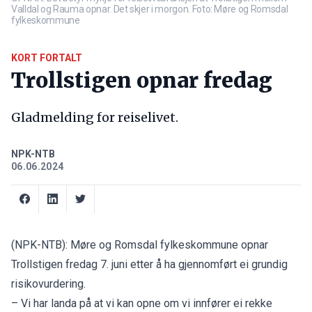
Valldal og Rauma opnar. Det skjer i morgon. Foto: Møre og Romsdal
fylkeskommune
KORT FORTALT
Trollstigen opnar fredag
Gladmelding for reiselivet.
NPK-NTB
06.06.2024
(NPK-NTB): Møre og Romsdal fylkeskommune opnar
Trollstigen fredag 7. juni etter å ha gjennomført ei grundig
risikovurdering.
– Vi har landa på at vi kan opne om vi innfører ei rekke