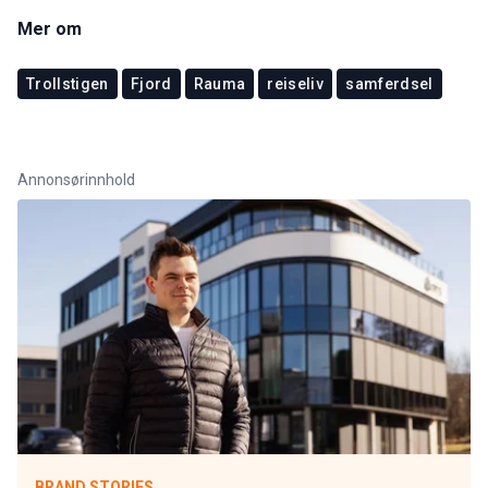
Mer om
Trollstigen
Fjord
Rauma
reiseliv
samferdsel
Annonsørinnhold
BRAND STORIES