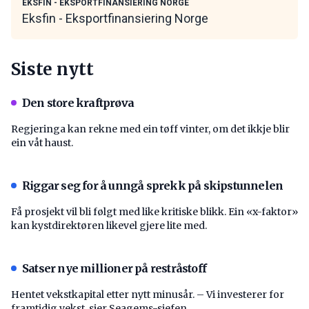
EKSFIN - EKSPORTFINANSIERING NORGE
Eksfin - Eksportfinansiering Norge
Siste nytt
Den store kraftprøva
Regjeringa kan rekne med ein tøff vinter, om det ikkje blir
ein våt haust.
Riggar seg for å unngå sprekk på skipstunnelen
Få prosjekt vil bli følgt med like kritiske blikk. Ein «x-faktor»
kan kystdirektøren likevel gjere lite med.
Satser nye millioner på restråstoff
Hentet vekstkapital etter nytt minusår. – Vi investerer for
framtidig vekst, sier Seagems-sjefen.