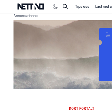
Tips oss
Last ned 
Annonsørinnhold
Link for annonse
KORT FORTALT