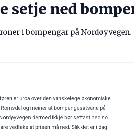
kje setje ned bomp
kroner i bompengar på Nordøyvegen.
øren er uroa over den vanskelege økonomiske
og Romsdal og meiner at bompengesatsane på
ordøyvegen dermed ikkje bør settast ned no.
gare vedteke at prisen må ned. Slik det er i dag