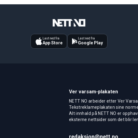
Last ned fra
Last ned fra
App Store
Google Play
Ver varsam-plakaten
NETT NO arbeider etter Ver Varsa
Tekstreklameplakaten sine normer
Alt innhald på NETT NO er opphavs
eksterne nettsider som det blir len
redaksjon@nett.no