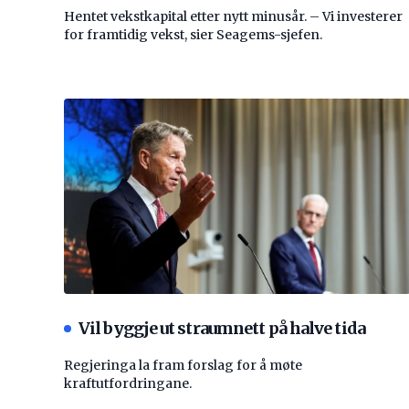
Hentet vekstkapital etter nytt minusår. – Vi investerer
for framtidig vekst, sier Seagems-sjefen.
Vil byggje ut straumnett på halve tida
Regjeringa la fram forslag for å møte
kraftutfordringane.