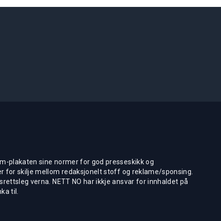
m-plakaten sine normer for god presseskikk og
 for skilje mellom redaksjonelt stoff og reklame/sponsing.
rettsleg verna. NETT NO har ikkje ansvar for innhaldet på
ka til.