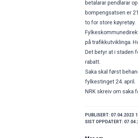
betalarar pendlarar o
bompengsatsen er 219
to for store køyretøy.
Fylkeskommunedirektøre
på trafikkutviklinga. H
Det betyr at i staden 
rabatt.
Saka skal først behandl
fylkestinget 24. april.
NRK skreiv om saka f
PUBLISERT:
07.04.2023 1
SIST OPPDATERT:
07.04.