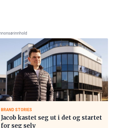
nnonsørinnhold
BRAND STORIES
Jacob kastet seg ut i det og startet
for seg selv