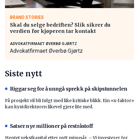
BRAND STORIES
Skal du selge bedriften? Slik sikrer du
verdien før kjøperen tar kontakt
ADVOKATFIRMAET ØVERBØ GJØRTZ
Advokatfirmaet Øverbø Gjørtz
Siste nytt
Riggar seg for å unngå sprekk på skipstunnelen
Få prosjekt vil bli følgt med like kritiske blikk. Ein «x-faktor»
kan kystdirektøren likevel gjere lite med.
Satser nye millioner på restråstoff
Hentet vekstkapital etter nytt minusår. – Vi investerer for