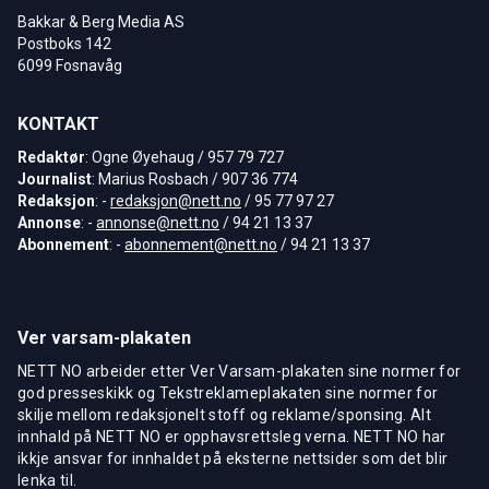
Bakkar & Berg Media AS
Postboks 142
6099 Fosnavåg
KONTAKT
Redaktør
: Ogne Øyehaug / 957 79 727
Journalist
: Marius Rosbach / 907 36 774
Redaksjon
: -
redaksjon@nett.no
/ 95 77 97 27
Annonse
: -
annonse@nett.no
/ 94 21 13 37
Abonnement
: -
abonnement@nett.no
/ 94 21 13 37
Ver varsam-plakaten
NETT NO arbeider etter Ver Varsam-plakaten sine normer for
god presseskikk og Tekstreklameplakaten sine normer for
skilje mellom redaksjonelt stoff og reklame/sponsing. Alt
innhald på NETT NO er opphavsrettsleg verna. NETT NO har
ikkje ansvar for innhaldet på eksterne nettsider som det blir
lenka til.