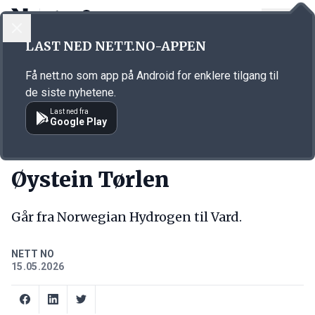
LOGG INN
MENY
Annonsørinnhold
LAST NED NETT.NO-APPEN
Link for annonse
Få nett.no som app på Android for enklere tilgang til
de siste nyhetene.
Last ned fra
Google Play
NY JOBB
Øystein Tørlen
Går fra Norwegian Hydrogen til Vard.
NETT NO
15.05.2026