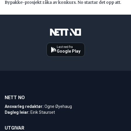
Bypakke-prosjekt råka av konkurs. No startar det opp att.
Last ned fra
Google Play
NETT NO
Ansvarleg redaktør:
Ogne Øyehaug
Dagleg leiar:
Eirik Staurset
UTGIVAR