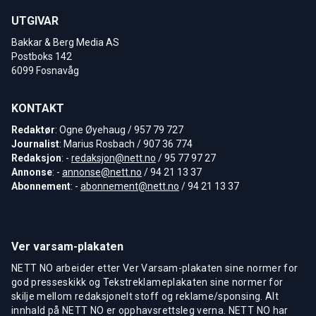
UTGIVAR
Bakkar & Berg Media AS
Postboks 142
6099 Fosnavåg
KONTAKT
Redaktør
: Ogne Øyehaug / 957 79 727
Journalist
: Marius Rosbach / 907 36 774
Redaksjon
: -
redaksjon@nett.no
/ 95 77 97 27
Annonse
: -
annonse@nett.no
/ 94 21 13 37
Abonnement
: -
abonnement@nett.no
/ 94 21 13 37
Ver varsam-plakaten
NETT NO arbeider etter Ver Varsam-plakaten sine normer for
god presseskikk og Tekstreklameplakaten sine normer for
skilje mellom redaksjonelt stoff og reklame/sponsing. Alt
innhald på NETT NO er opphavsrettsleg verna. NETT NO har