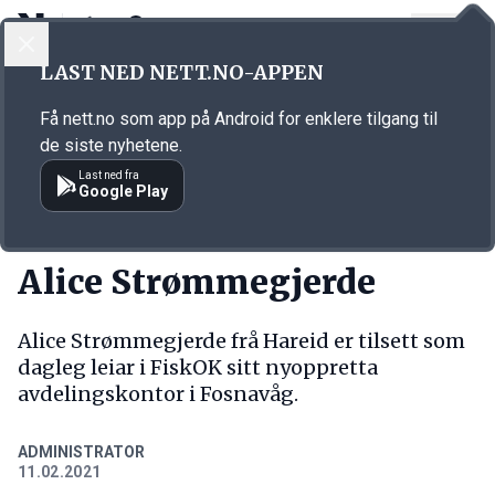
LOGG INN
MENY
Annonsørinnhold
LAST NED NETT.NO-APPEN
Link for annonse
Få nett.no som app på Android for enklere tilgang til
de siste nyhetene.
Last ned fra
Google Play
NY JOBB
Alice Strømmegjerde
Alice Strømmegjerde frå Hareid er tilsett som
dagleg leiar i FiskOK sitt nyoppretta
avdelingskontor i Fosnavåg.
ADMINISTRATOR
11.02.2021