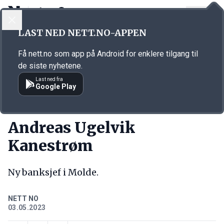
LOGG INN
MENY
Annonsørinnhold
LAST NED NETT.NO-APPEN
Link for annonse
Få nett.no som app på Android for enklere tilgang til
de siste nyhetene.
Last ned fra
Google Play
NY JOBB
Andreas Ugelvik
Kanestrøm
Ny banksjef i Molde.
NETT NO
03.05.2023