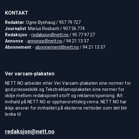
KONTAKT
Redaktør
: Ogne Øyehaug / 957 79 727
Journalist
: Marius Rosbach / 907 36 774
Redaksjon
: -
redaksjon@nett.no
/ 95 77 97 27
Annonse
: -
annonse@nett.no
/ 94 21 13 37
Abonnement
: -
abonnement@nett.no
/ 94 21 13 37
Ver varsam-plakaten
NETT NO arbeider etter Ver Varsam-plakaten sine normer for
god presseskikk og Tekstreklameplakaten sine normer for
skilje mellom redaksjonelt stoff og reklame/sponsing. Alt
innhald på NETT NO er opphavsrettsleg verna. NETT NO har
ikkje ansvar for innhaldet på eksterne nettsider som det blir
lenka til.
redaksjon@nett.no