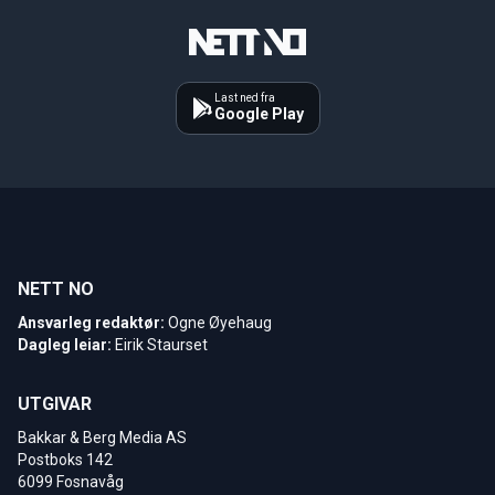
Last ned fra
Google Play
NETT NO
Ansvarleg redaktør:
Ogne Øyehaug
Dagleg leiar:
Eirik Staurset
UTGIVAR
Bakkar & Berg Media AS
Postboks 142
6099 Fosnavåg