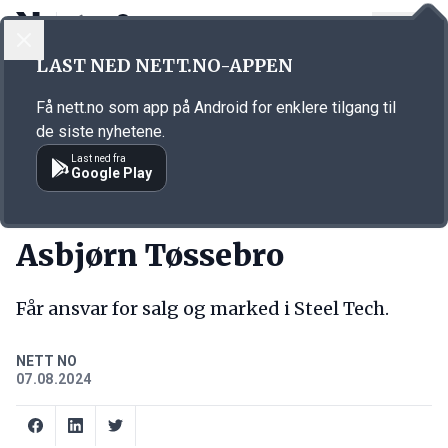
LOGG INN
MENY
Annonsørinnhold
LAST NED NETT.NO-APPEN
Link for annonse
Få nett.no som app på Android for enklere tilgang til
de siste nyhetene.
Last ned fra
Google Play
NY JOBB
Asbjørn Tøssebro
Får ansvar for salg og marked i Steel Tech.
NETT NO
07.08.2024