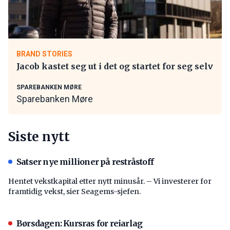
BRAND STORIES
Jacob kastet seg ut i det og startet for seg selv
SPAREBANKEN MØRE
Sparebanken Møre
Siste nytt
Satser nye millioner på restråstoff
Hentet vekstkapital etter nytt minusår. – Vi investerer for
framtidig vekst, sier Seagems-sjefen.
Børsdagen: Kursras for reiarlag