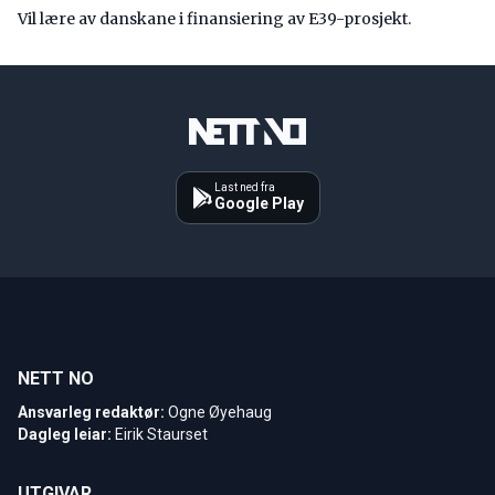
Vil lære av danskane i finansiering av E39-prosjekt.
Last ned fra
Google Play
NETT NO
Ansvarleg redaktør:
Ogne Øyehaug
Dagleg leiar:
Eirik Staurset
UTGIVAR