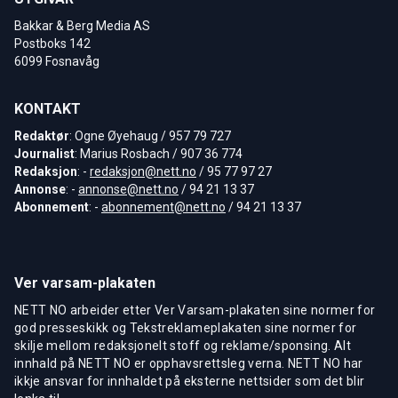
Bakkar & Berg Media AS
Postboks 142
6099 Fosnavåg
KONTAKT
Redaktør
: Ogne Øyehaug / 957 79 727
Journalist
: Marius Rosbach / 907 36 774
Redaksjon
: -
redaksjon@nett.no
/ 95 77 97 27
Annonse
: -
annonse@nett.no
/ 94 21 13 37
Abonnement
: -
abonnement@nett.no
/ 94 21 13 37
Ver varsam-plakaten
NETT NO arbeider etter Ver Varsam-plakaten sine normer for
god presseskikk og Tekstreklameplakaten sine normer for
skilje mellom redaksjonelt stoff og reklame/sponsing. Alt
innhald på NETT NO er opphavsrettsleg verna. NETT NO har
ikkje ansvar for innhaldet på eksterne nettsider som det blir