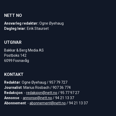
NETT NO
Ansvarleg redaktør:
Ogne Øyehaug
Dagleg leiar:
Eirik Staurset
UTGIVAR
Bakkar & Berg Media AS
Postboks 142
6099 Fosnavåg
KONTAKT
Redaktør
: Ogne Øyehaug / 957 79 727
Journalist
: Marius Rosbach / 907 36 774
Redaksjon
: -
redaksjon@nett.no
/ 95 77 97 27
Annonse
: -
annonse@nett.no
/ 94 21 13 37
Abonnement
: -
abonnement@nett.no
/ 94 21 13 37