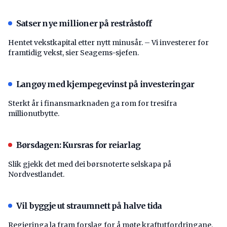
Satser nye millioner på restråstoff
Hentet vekstkapital etter nytt minusår. – Vi investerer for
framtidig vekst, sier Seagems-sjefen.
Langøy med kjempegevinst på investeringar
Sterkt år i finansmarknaden ga rom for tresifra
millionutbytte.
Børsdagen: Kursras for reiarlag
Slik gjekk det med dei børsnoterte selskapa på
Nordvestlandet.
Vil byggje ut straumnett på halve tida
Regjeringa la fram forslag for å møte kraftutfordringane.