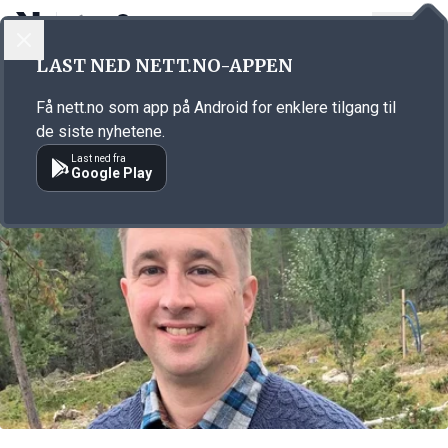
LOGG INN
MENY
Annonsørinnhold
LAST NED NETT.NO-APPEN
Link for annonse
Få nett.no som app på Android for enklere tilgang til
de siste nyhetene.
Last ned fra
Google Play