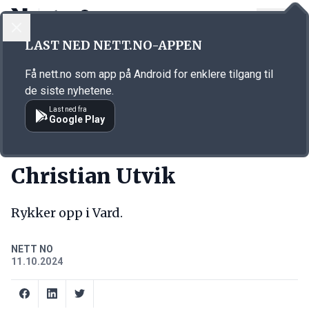
LOGG INN
MENY
Annonsørinnhold
LAST NED NETT.NO-APPEN
Link for annonse
Få nett.no som app på Android for enklere tilgang til
de siste nyhetene.
Last ned fra
Google Play
NY JOBB
Christian Utvik
Rykker opp i Vard.
NETT NO
11.10.2024