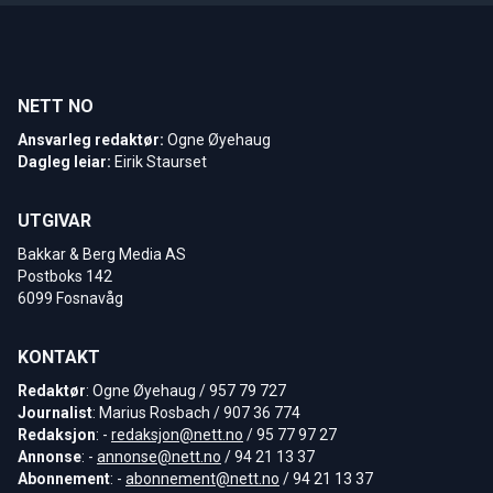
NETT NO
Ansvarleg redaktør:
Ogne Øyehaug
Dagleg leiar:
Eirik Staurset
UTGIVAR
Bakkar & Berg Media AS
Postboks 142
6099 Fosnavåg
KONTAKT
Redaktør
: Ogne Øyehaug / 957 79 727
Journalist
: Marius Rosbach / 907 36 774
Redaksjon
: -
redaksjon@nett.no
/ 95 77 97 27
Annonse
: -
annonse@nett.no
/ 94 21 13 37
Abonnement
: -
abonnement@nett.no
/ 94 21 13 37