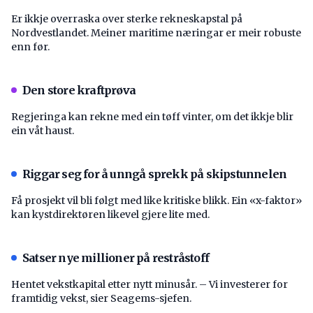
Er ikkje overraska over sterke rekneskapstal på
Nordvestlandet. Meiner maritime næringar er meir robuste
enn før.
Den store kraftprøva
Regjeringa kan rekne med ein tøff vinter, om det ikkje blir
ein våt haust.
Riggar seg for å unngå sprekk på skipstunnelen
Få prosjekt vil bli følgt med like kritiske blikk. Ein «x-faktor»
kan kystdirektøren likevel gjere lite med.
Satser nye millioner på restråstoff
Hentet vekstkapital etter nytt minusår. – Vi investerer for
framtidig vekst, sier Seagems-sjefen.