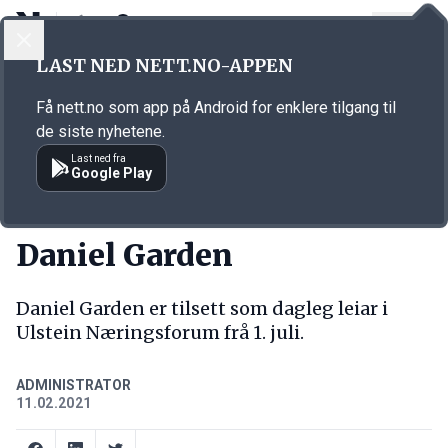
LOGG INN
MENY
Annonsørinnhold
LAST NED NETT.NO-APPEN
Link for annonse
Få nett.no som app på Android for enklere tilgang til
de siste nyhetene.
Last ned fra
Google Play
NY JOBB
Daniel Garden
Daniel Garden er tilsett som dagleg leiar i
Ulstein Næringsforum frå 1. juli.
ADMINISTRATOR
11.02.2021