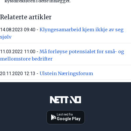
kystdirektøren i dette innlegget.
Relaterte artikler
Klyngesamarbeid kjem ikkje av seg
14.08.2023 09:40 -
sjølv
Må forløyse potensialet for små- og
11.03.2022 11:00 -
mellomstore bedrifter
Ulstein Næringsforum
20.11.2020 12:13 -
Last ned fra
Google Play