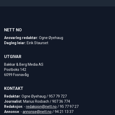
NETT NO
Ansvarleg redaktør:
Ogne Øyehaug
Dagleg leiar:
Eirik Staurset
UTGIVAR
Bakkar & Berg Media AS
Postboks 142
6099 Fosnavåg
KONTAKT
Redaktør
: Ogne Øyehaug / 957 79 727
Journalist
: Marius Rosbach / 907 36 774
Redaksjon
: -
redaksjon@nett.no
/ 95 77 97 27
Annonse
: -
annonse@nett.no
/ 94 21 13 37