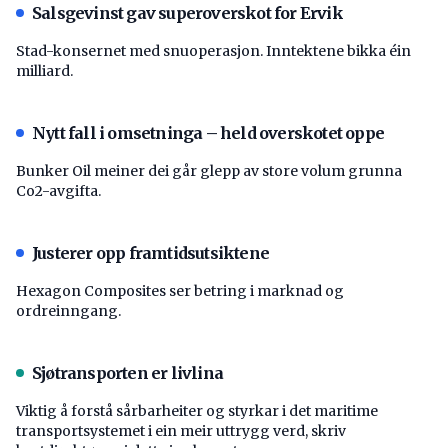
Salsgevinst gav superoverskot for Ervik
Stad-konsernet med snuoperasjon. Inntektene bikka éin
milliard.
Nytt fall i omsetninga – held overskotet oppe
Bunker Oil meiner dei går glepp av store volum grunna
Co2-avgifta.
Justerer opp framtidsutsiktene
Hexagon Composites ser betring i marknad og
ordreinngang.
Sjøtransporten er livlina
Viktig å forstå ­sårbarheiter og styrkar i det maritime
transport­systemet i ein meir uttrygg verd, skriv