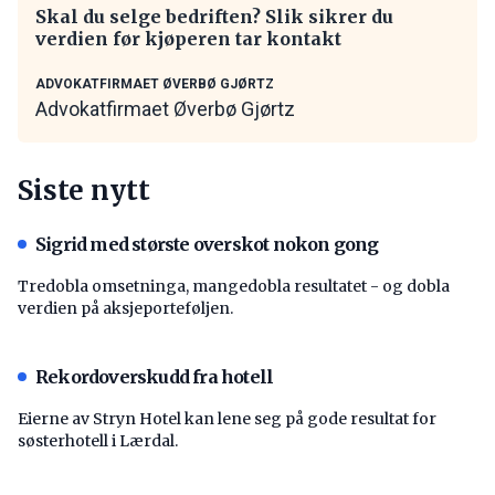
Skal du selge bedriften? Slik sikrer du
verdien før kjøperen tar kontakt
ADVOKATFIRMAET ØVERBØ GJØRTZ
Advokatfirmaet Øverbø Gjørtz
Siste nytt
Sigrid med største overskot nokon gong
Tredobla omsetninga, mangedobla resultatet - og dobla
verdien på aksjeporteføljen.
Rekordoverskudd fra hotell
Eierne av Stryn Hotel kan lene seg på gode resultat for
søsterhotell i Lærdal.