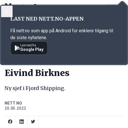
LOGG INN
MENY
Annonsørinnhold
LAST NED NETT.NO-APPEN
Link for annonse
Få nett.no som app på Android for enklere tilgang til
de siste nyhetene.
Last ned fra
Google Play
NY JOBB
Eivind Birknes
Ny sjef i Fjord Shipping.
NETT NO
20.05.2022