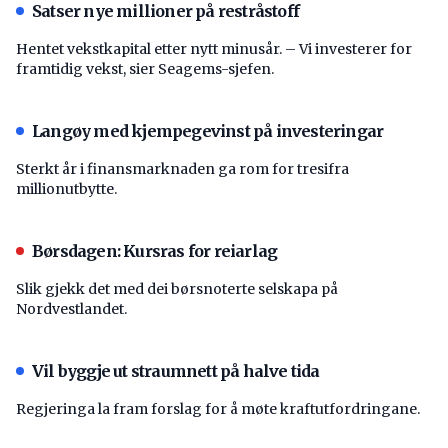
Satser nye millioner på restråstoff
Hentet vekstkapital etter nytt minusår. – Vi investerer for
framtidig vekst, sier Seagems-sjefen.
Langøy med kjempegevinst på investeringar
Sterkt år i finansmarknaden ga rom for tresifra
millionutbytte.
Børsdagen: Kursras for reiarlag
Slik gjekk det med dei børsnoterte selskapa på
Nordvestlandet.
Vil byggje ut straumnett på halve tida
Regjeringa la fram forslag for å møte kraftutfordringane.