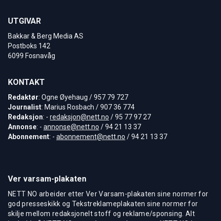
UTGIVAR
Bakkar & Berg Media AS
Postboks 142
6099 Fosnavåg
KONTAKT
Redaktør
: Ogne Øyehaug / 957 79 727
Journalist
: Marius Rosbach / 907 36 774
Redaksjon
: -
redaksjon@nett.no
/ 95 77 97 27
Annonse
: -
annonse@nett.no
/ 94 21 13 37
Abonnement
: -
abonnement@nett.no
/ 94 21 13 37
Ver varsam-plakaten
NETT NO arbeider etter Ver Varsam-plakaten sine normer for
god presseskikk og Tekstreklameplakaten sine normer for
skilje mellom redaksjonelt stoff og reklame/sponsing. Alt