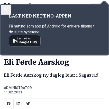
LOGG INN
MENY
Annonsørinnhold
LAST NED NETT.NO-APPEN
Link for annonse
Få nett.no som app på Android for enklere tilgang til
de siste nyhetene.
Last ned fra
Google Play
NY JOBB
Eli Førde Aarskog
Eli Førde Aarskog ny dagleg leiar i Sagastad.
ADMINISTRATOR
11.02.2021