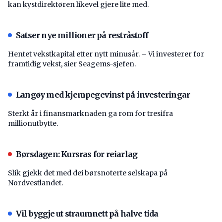
kan kystdirektøren likevel gjere lite med.
Satser nye millioner på restråstoff
Hentet vekstkapital etter nytt minusår. – Vi investerer for
framtidig vekst, sier Seagems-sjefen.
Langøy med kjempegevinst på investeringar
Sterkt år i finansmarknaden ga rom for tresifra
millionutbytte.
Børsdagen: Kursras for reiarlag
Slik gjekk det med dei børsnoterte selskapa på
Nordvestlandet.
Vil byggje ut straumnett på halve tida