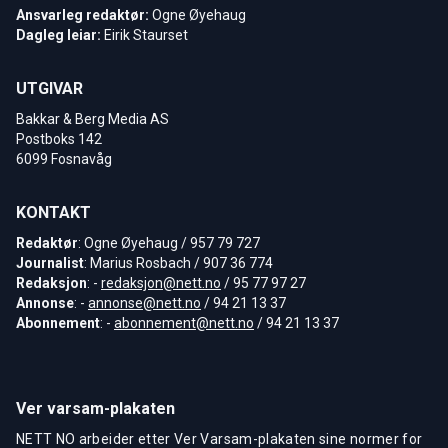
Ansvarleg redaktør:
Ogne Øyehaug
Dagleg leiar:
Eirik Staurset
UTGIVAR
Bakkar & Berg Media AS
Postboks 142
6099 Fosnavåg
KONTAKT
Redaktør
: Ogne Øyehaug / 957 79 727
Journalist
: Marius Rosbach / 907 36 774
Redaksjon
: -
redaksjon@nett.no
/ 95 77 97 27
Annonse
: -
annonse@nett.no
/ 94 21 13 37
Abonnement
: -
abonnement@nett.no
/ 94 21 13 37
Ver varsam-plakaten
NETT NO arbeider etter Ver Varsam-plakaten sine normer for