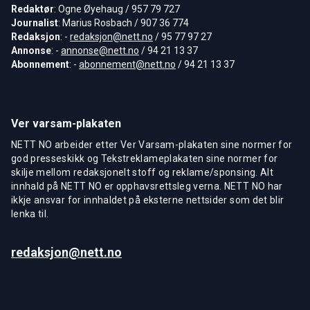
Redaktør
: Ogne Øyehaug / 957 79 727
Journalist
: Marius Rosbach / 907 36 774
Redaksjon
: -
redaksjon@nett.no
/ 95 77 97 27
Annonse
: -
annonse@nett.no
/ 94 21 13 37
Abonnement
: -
abonnement@nett.no
/ 94 21 13 37
Ver varsam-plakaten
NETT NO arbeider etter Ver Varsam-plakaten sine normer for
god presseskikk og Tekstreklameplakaten sine normer for
skilje mellom redaksjonelt stoff og reklame/sponsing. Alt
innhald på NETT NO er opphavsrettsleg verna. NETT NO har
ikkje ansvar for innhaldet på eksterne nettsider som det blir
lenka til.
redaksjon@nett.no