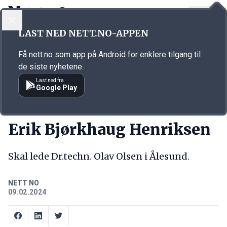
LOGG INN
MENY
Annonsørinnhold
LAST NED NETT.NO-APPEN
Link for annonse
Få nett.no som app på Android for enklere tilgang til
de siste nyhetene.
Last ned fra
Google Play
NY JOBB
Erik Bjørkhaug Henriksen
Skal lede Dr.techn. Olav Olsen i Ålesund.
NETT NO
09.02.2024