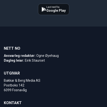
Last ned fra
Google Play
NETT NO
Ansvarleg redaktør:
Ogne Øyehaug
Dagleg leiar:
Eirik Staurset
UTGIVAR
Bakkar & Berg Media AS
Postboks 142
6099 Fosnavåg
KONTAKT